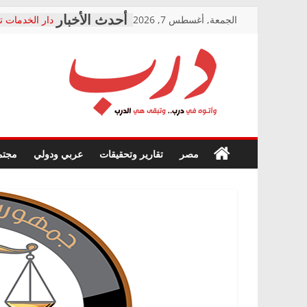
Skip
الجمعة, أغسطس 7, 2026
دار الخدمات ت
to
بعد مؤتمره الص
معاناة أصحاب
content
الشركة المنفذ
فرحات سليمان
درب
أين؟
حزب التحالف 
في الصحة” بال
وأتوه
ودعم المرضى
صور .. اعتماد 
في
مصر
تقارير وتحقيقات
عربي ودولي
مجتم
الوزاري لمدينة
درب..
إنشاء المبنى ا
وتبقى
المجلس القوم
هي
متابعة قضية ا
الدرب
قرينة البراءة 
حق أصيل