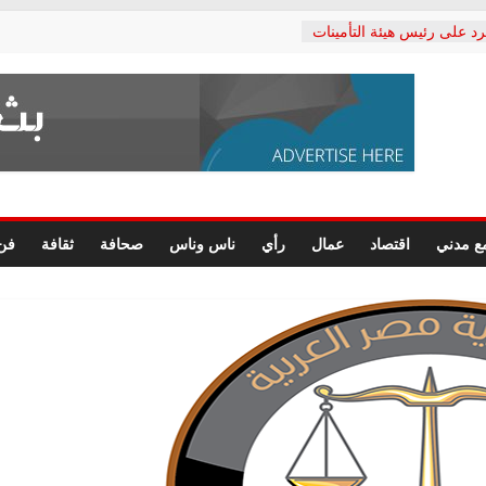
رد على رئيس هيئة التأمينات
حفي: إنكار الأزمة لا ينهي
 المعاشات.. ونطالب بكشف
ة
 يكتب: القطاع الصحي إلى
الشعبي يطلق لجنة “الحق
إسكندرية لرصد الانتهاكات
الرسومات النهائية للقرار
ع مدني
اقتصاد
عمال
رأي
ناس وناس
صحافة
ثقافة
فن
 الصحفيين.. وانتهاء أعمال
لإداري
ي لحقوق الإنسان يعلن
لدكتور محمد زهران.. ويؤكد:
وضمانات المحاكمة العادلة