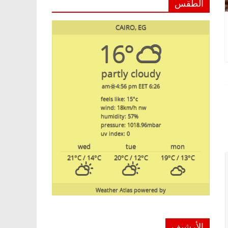
الطقس
CAIRO, EG
16°
partly cloudy
4:56 pm EET
6:26 am
feels like: 15
°c
wind: 18
km/h
nw
humidity: 57
%
pressure: 1018.96
mbar
uv index: 0
wed
tue
mon
21
°C
/ 14
°C
20
°C
/ 12
°C
19
°C
/ 13
°C
Weather Atlas
powered by
الأرشيف