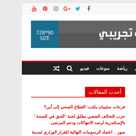
رياضة
منوعات
فيديو
أحدث المقالات
فرحات سليمان يكتب: القطاع الصحي إلى أين؟
حزب التحالف الشعبي يطلق لجنة “الحق في الصحة”
بالإسكندرية لرصد الانتهاكات ودعم المرضى
صور .. اعتماد الرسومات النهائية للقرار الوزاري لمدينة