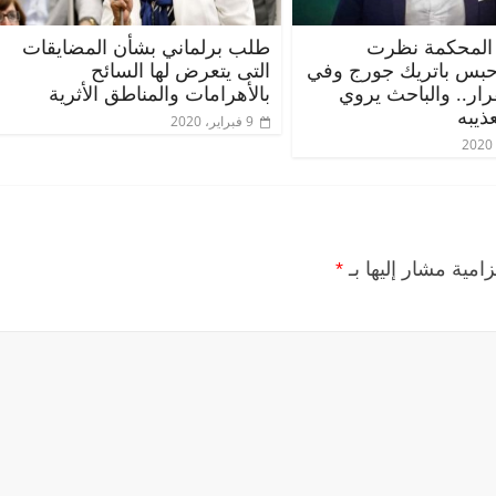
المحكمة نظرت
طلب برلماني بشأن المضايقات
حبس باتريك جورج وفي
التى يتعرض لها السائح
قرار.. والباحث يروي
بالأهرامات والمناطق الأثرية
ذيبه
9 فبراير، 2020
زامية مشار إليها بـ
*