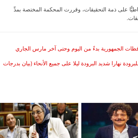
العامة بحبس المتهمة 4 أيام احتياطيًّا على ذمة التحقيقات، وقررت المحكمة المختصة بمدِّ
يقات.
ودة نهارا شديد البرودة ليلا على جميع الأنحاء (بيان بدرجات
الرئيسية
مصر
ناس وناس
س
مقعد شاغر على مائدة الإفطار.. يحيى
ر فرحات فقيه
حسين عبدالهادي فارس مقاومة
لوطن وانحاز
الخصخصة الذي دافع عن المال العام
(بروفايل)
21 فبراير، 2026