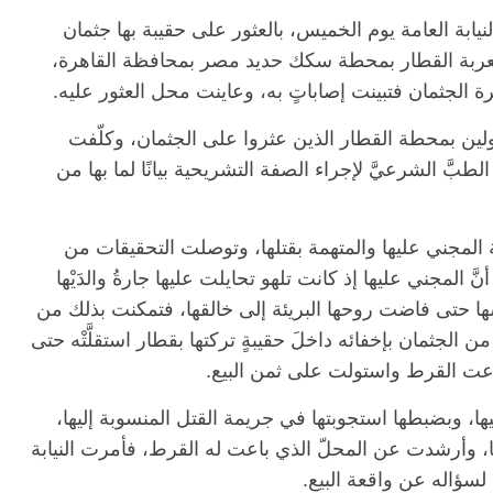
النيابة العامة يوم الخميس، بالعثور على حقيبة بها جثمان
عليها والبالغ عمرها 4 سنوات بعربة القطار بمحطة سكك حديد مصر بمحافظة القاهرة،
رة الجثمان فتبينت إصاباتٍ به، وعاينت محل العثور عليه.
ؤولين بمحطة القطار الذين عثروا على الجثمان، وكلّفت
طبَّ الشرعيَّ لإجراء الصفة التشريحية بيانًا لما بها من
المجني عليها والمتهمة بقتلها، وتوصلت التحقيقات من
 المجني عليها إذ كانت تلهو تحايلت عليها جارةُ والدَيْها
ها حتى فاضت روحها البريئة إلى خالقها، فتمكنت بذلك من
جثمان بإخفائه داخلَ حقيبةٍ تركتها بقطار استقلَّتْه حتى
عت القرط واستولت على ثمن البيع.
يها، وبضبطها استجوبتها في جريمة القتل المنسوبة إليها،
عها، وأرشدت عن المحلّ الذي باعت له القرط، فأمرت النيابة
سؤاله عن واقعة البيع.