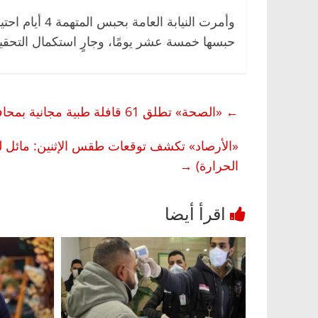
وأمرت النيابة 
حبسها خمسة عشر يومًا، وجارٍ استكمال التحق
←
«الصحة» تطلق 61 قافلة طبية مجانية بمحافظات الجمهورية بدءً من اليوم وحتى آخر مارس الجاري
«الأرصاد» تكشف توقعات طقس الإثنين: مائل للبر
الحرارة)
→
يسية
مصر
ناس وناس
الرئيسية
مصر
ناس ونا
دالخالق فاروق.. خبير اقتصادي
في ذكرى رحيله.. د. نو
 بذكرى ميلاده وحيداً على أبواب
قانوني دافع عن قضايا ا
للحرية (بروفايل)
202
26 يناير، 2026