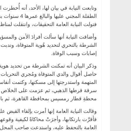
وتابعت النيابة في بيان لها، الأحد، أنه أُخطرت 
الطفلة المجني 
فتولت النيابة العامة التحقيقات، وانتقلت لمناظ
وأضافت النيابة أنها سألت أفرادَ الأمن والمس
الشرطة بالتحري لتحديد هُوية المتوفاة، وندبت ال
إصابات وسبب الوفاة.
وذكر البيان أنه تمكنت الشرطة من تحديد هوية 
حاصل أقوال والدي المتوفاة ومُجري التحريات أنَّ
المتهمة واستدرجتها إلى مسكنها، وكتمت أنفاس
سرقة قرطها الذهبي، ثم عزمت على الخلاص من ال
محطةِ قطار رمسيس بمحافظة القاهرة، ثم با
وقالت النيابة العامة إنها أمرت بإلقاء القبض عل
فأقرَّت بارتكابها، وأجرَتْ محاكاةً لكيفية وقو
العامة بالتحفظ عليه، واستدعت صاحب المحل ل