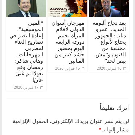
بعد نجاح ألبومه
مهرجان أسوان
“المهن
الجديد.. عمرو
الدولي لأفلام
الموسيقية”:
دياب: الجمهور
المرأة يختتم
إعادة النظر في
يحتاج لأنواع
دورته الرابعة
تصاريح الغناء
مختلفة من
اليوم بحضور
لمطربي
الفنون و”مش
حشد كبير من
المهرجانات..
ببص لحد”
الفنانين
وهاني شاكر:
رمضان وقع
16 فبراير، 2020
15 فبراير، 2020
تعهدًا ثم غنى
عاريًا
17 فبراير، 2020
اترك تعليقاً
لن يتم نشر عنوان بريدك الإلكتروني.
الحقول الإلزامية
مشار إليها بـ
*