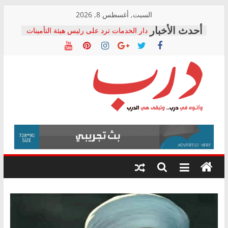
Skip
السبت, أغسطس 8, 2026
to
دار الخدمات ترد على رئيس هيئة التأمينات
content
بعد مؤتمره الصحفي: إنكار الأزمة لا ينهي
معاناة أصحاب المعاشات.. ونطالب بكشف
الشركة المنفذة
فرحات سليمان يكتب: القطاع الصحي إلى
أين؟
حزب التحالف الشعبي يطلق لجنة “الحق
درب
في الصحة” بالإسكندرية لرصد الانتهاكات
ودعم المرضى
صور .. اعتماد الرسومات النهائية للقرار
وأتوه
الوزاري لمدينة الصحفيين.. وانتهاء أعمال
في
إنشاء المبنى الإداري
درب..
المجلس القومي لحقوق الإنسان يعلن
وتبقى
متابعة قضية الدكتور محمد زهران.. ويؤكد:
هي
قرينة البراءة وضمانات المحاكمة العادلة
حق أصيل
الدرب