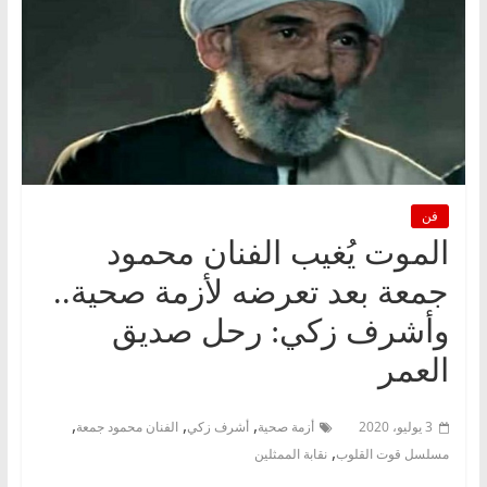
فن
الموت يُغيب الفنان محمود
جمعة بعد تعرضه لأزمة صحية..
وأشرف زكي: رحل صديق
العمر
,
,
,
3 يوليو، 2020
أزمة صحية
أشرف زكي
الفنان محمود جمعة
,
مسلسل قوت القلوب
نقابة الممثلين