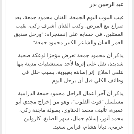
عبد الرحمن بدر
غيب الموت اليوم الجمعة، الفنان محمود جمعة، بعد
صراع مع المرض. وكتب الفنان أشرف زكى، نقيب
الممثلين، في حسابه على إنستجرام: “ورحل صديق
العمر الفنان والشاعر الكبير محمود جمعة”.
يذكر أن محمود جمعة تعرض مؤخرًا لوعكة صحية
شديدة، نقل على إثرها لأحد مستشفيات مدينة بنها
لتلقي العلاج إثر إصابته بغيبوبة، بسبب خلل في
وظائف الكلي قبل أن يرحل اليوم.
يذكر أن آخر أعمال الراحل محمود جمعة الدرامية
مسلسل “قوت القلوب”، وهو من ﺇﺧﺮاﺝ مجدي أبو
عميرة، ﺗﺄﻟﻴﻒ محمد الحناوي، بطولة ماجدة زكي،
محمد أنور، إسلام جمال، سهر الصايغ، كارولين
عزمي، ديانا هشام، فراس سعيد.