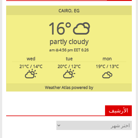
CAIRO, EG
16°
partly cloudy
4:56 pm EET
6:26 am
wed
tue
mon
21
°C
/ 14
°C
20
°C
/ 12
°C
19
°C
/ 13
°C
Weather Atlas
powered by
الأرشيف
الأرشيف