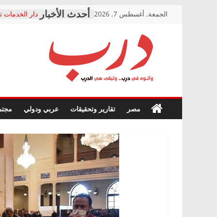
Skip
الجمعة, أغسطس 7, 2026
دار الخدمات ت
to
بعد مؤتمره الص
معاناة أصحاب
content
الشركة المنفذ
فرحات سليمان
درب
أين؟
حزب التحالف 
في الصحة” بال
وأتوه
ودعم المرضى
صور .. اعتماد 
في
مصر
تقارير وتحقيقات
عربي ودولي
مجتم
الوزاري لمدينة
درب..
إنشاء المبنى ا
وتبقى
المجلس القوم
هي
متابعة قضية ا
الدرب
قرينة البراءة 
حق أصيل