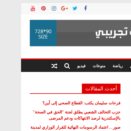
رياضة
منوعات
فيديو
أحدث المقالات
فرحات سليمان يكتب: القطاع الصحي إلى أين؟
حزب التحالف الشعبي يطلق لجنة “الحق في الصحة”
بالإسكندرية لرصد الانتهاكات ودعم المرضى
صور .. اعتماد الرسومات النهائية للقرار الوزاري لمدينة