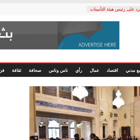
رد على رئيس هيئة التأمينات
حفي: إنكار الأزمة لا ينهي
 المعاشات.. ونطالب بكشف
ة
 يكتب: القطاع الصحي إلى
الشعبي يطلق لجنة “الحق
إسكندرية لرصد الانتهاكات
الرسومات النهائية للقرار
ع مدني
اقتصاد
عمال
رأي
ناس وناس
صحافة
ثقافة
فن
 الصحفيين.. وانتهاء أعمال
لإداري
ي لحقوق الإنسان يعلن
لدكتور محمد زهران.. ويؤكد:
وضمانات المحاكمة العادلة