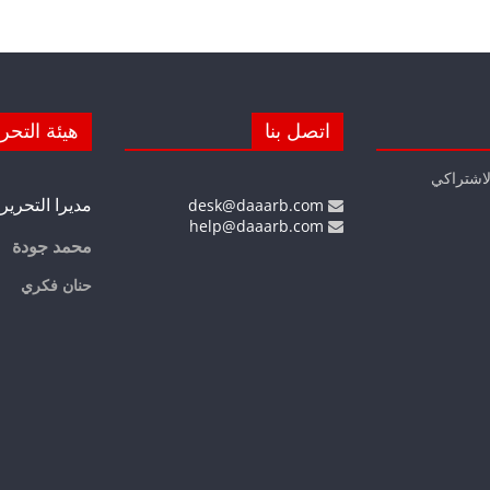
اتصل بنا
هيئة التحر
لاشتراكي
مديرا التحرير
desk@daaarb.com
help@daaarb.com
محمد جودة
حنان فكري