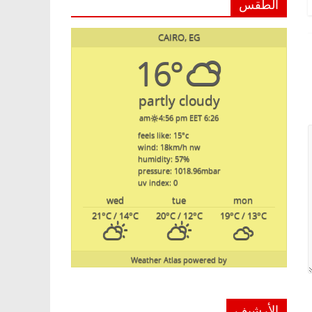
الطقس
CAIRO, EG
16°
partly cloudy
4:56 pm EET
6:26 am
feels like: 15
°c
wind: 18
km/h
nw
humidity: 57
%
pressure: 1018.96
mbar
uv index: 0
wed
tue
mon
21
°C
/ 14
°C
20
°C
/ 12
°C
19
°C
/ 13
°C
Weather Atlas
powered by
الأرشيف