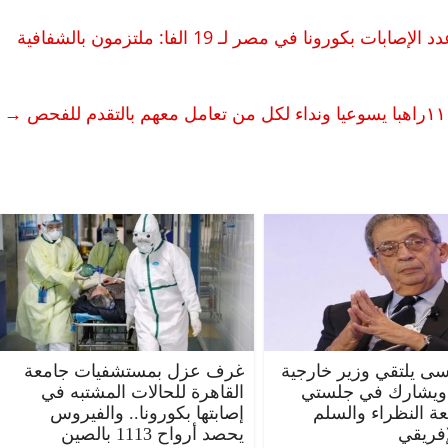
الصحة تنفي ما نشرته الجارديان عن زيادة عدد الإصابات بكورونا في مصر لـ 19 الفا: ملتزمون بالشفافية
→
الرئيسية
مصر
ناس وناس
الرئ
مقعد شاغر على مائدة الإفطار.. يحيى
مقعد 
ات فقيه
حسين عبدالهادي فارس مقاومة
رمضان
 وانحاز
الخصخصة الذي دافع عن المال العام
اقتصا
(بروفايل)
الحبايب
21 فبراير، 2026
22 فبراير،
ى يلتقي وزير خارجية
غرف عزل بمستشفيات جامعة
 ويشارك في جلستي
القاهرة للحالات المشتبه في
عة النظراء والسلم
إصابتها بكورونا.. والفيروس
إفريقي
يحصد أرواح 1113 بالصين