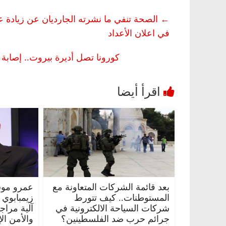
←
في اعلان الأعداد
كورونا تصل أديرة بيروت.. إصابة ١١راهبا يسوعيا ونداء لكل من تعامل معهم بالتقدم للفحص
مصر
ناس وناس
الرئيسية
مصر
ناس وناس
الق فاروق.. خبير اقتصادي
في ذكرى رحيله.. د. نور فرح
رى ميلاده وحيداً على أبواب
قانوني دافع عن قضايا الوطن
للحرية (بروفايل)
26 يناير، 2026
بعد قائمة الشركات المتعاونة مع
عمرو موس
المستوطنات.. كيف تتورط
زيمبابوي
شركات السياحة الالكترونية في
آلية مراج
جرائم حرب ضد الفلسطينين؟
والأمن ال