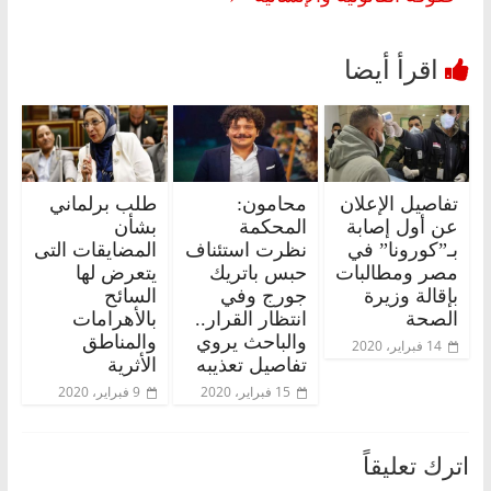
تفاصيل الإعلان
محامون:
طلب برلماني
عن أول إصابة
المحكمة
بشأن
بـ”كورونا” في
نظرت استئناف
المضايقات التى
مصر ومطالبات
حبس باتريك
يتعرض لها
بإقالة وزيرة
جورج وفي
السائح
الصحة
انتظار القرار..
بالأهرامات
والباحث يروي
والمناطق
14 فبراير، 2020
تفاصيل تعذيبه
الأثرية
15 فبراير، 2020
9 فبراير، 2020
اترك تعليقاً