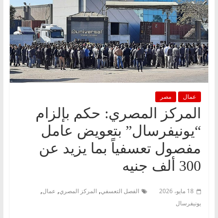
عمال
مصر
المركز المصري: حكم بإلزام
“يونيفرسال” بتعويض عامل
مفصول تعسفياً بما يزيد عن
300 ألف جنيه
,
,
,
18 مايو، 2026
الفصل التعسفي
المركز المصري
عمال
يونيفرسال