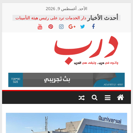
Skip
الأحد, أغسطس 9, 2026
to
دار الخدمات ترد على رئيس هيئة التأمينات
content
بعد مؤتمره الصحفي: إنكار الأزمة لا ينهي
معاناة أصحاب المعاشات.. ونطالب بكشف
الشركة المنفذة
فرحات سليمان يكتب: القطاع الصحي إلى
أين؟
حزب التحالف الشعبي يطلق لجنة “الحق
درب
في الصحة” بالإسكندرية لرصد الانتهاكات
ودعم المرضى
صور .. اعتماد الرسومات النهائية للقرار
وأتوه
الوزاري لمدينة الصحفيين.. وانتهاء أعمال
في
إنشاء المبنى الإداري
درب..
المجلس القومي لحقوق الإنسان يعلن
وتبقى
متابعة قضية الدكتور محمد زهران.. ويؤكد:
هي
قرينة البراءة وضمانات المحاكمة العادلة
حق أصيل
الدرب