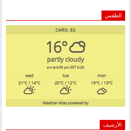
الطقس
CAIRO, EG
16°
partly cloudy
4:56 pm EET
6:26 am
wed
tue
mon
21
°C
/ 14
°C
20
°C
/ 12
°C
19
°C
/ 13
°C
Weather Atlas
powered by
الأرشيف