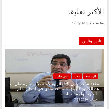
الأكثر تعليقا
Sorry. No data so far.
ناس وناس
الرئيسية
مصر
ناس وناس
مقعد شاغر على الإفطار وبلكونة بلا زينة رمضان.. د.
عبدالخالق فاروق خبير اقتصادي في انتظار حلم
الحرية ولمة الحبايب
22 فبراير، 2026