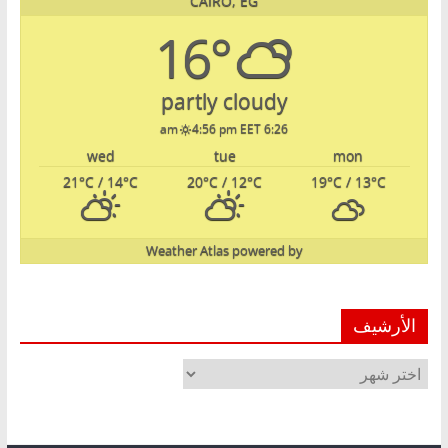
CAIRO, EG
16°
partly cloudy
4:56 pm EET
6:26 am
wed
tue
mon
21
°C
/ 14
°C
20
°C
/ 12
°C
19
°C
/ 13
°C
Weather Atlas
powered by
الأرشيف
الأرشيف