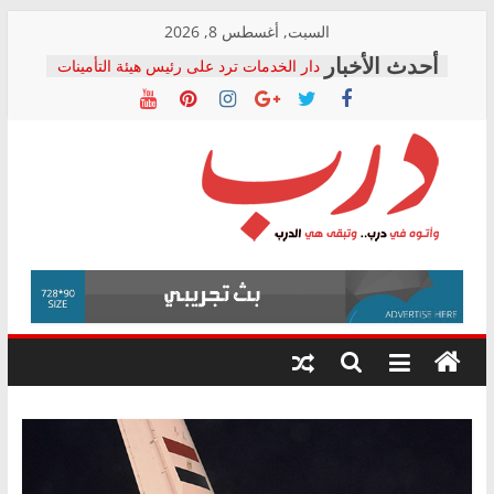
Skip
السبت, أغسطس 8, 2026
to
دار الخدمات ترد على رئيس هيئة التأمينات
content
بعد مؤتمره الصحفي: إنكار الأزمة لا ينهي
معاناة أصحاب المعاشات.. ونطالب بكشف
الشركة المنفذة
فرحات سليمان يكتب: القطاع الصحي إلى
أين؟
حزب التحالف الشعبي يطلق لجنة “الحق
درب
في الصحة” بالإسكندرية لرصد الانتهاكات
ودعم المرضى
صور .. اعتماد الرسومات النهائية للقرار
وأتوه
الوزاري لمدينة الصحفيين.. وانتهاء أعمال
في
إنشاء المبنى الإداري
درب..
المجلس القومي لحقوق الإنسان يعلن
وتبقى
متابعة قضية الدكتور محمد زهران.. ويؤكد:
هي
قرينة البراءة وضمانات المحاكمة العادلة
حق أصيل
الدرب