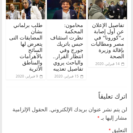
تفاصيل الإعلان
محامون:
طلب برلماني
عن أول إصابة
المحكمة
بشأن
بـ”كورونا” في
نظرت استئناف
المضايقات التى
مصر ومطالبات
حبس باتريك
يتعرض لها
بإقالة وزيرة
جورج وفي
السائح
الصحة
انتظار القرار..
بالأهرامات
والباحث يروي
والمناطق
14 فبراير، 2020
تفاصيل تعذيبه
الأثرية
15 فبراير، 2020
9 فبراير، 2020
اترك تعليقاً
لن يتم نشر عنوان بريدك الإلكتروني.
الحقول الإلزامية
مشار إليها بـ
*
التعليق
*