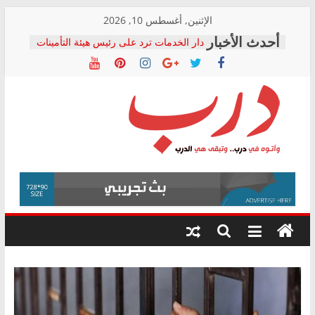
Skip
الإثنين, أغسطس 10, 2026
to
دار الخدمات ترد على رئيس هيئة التأمينات
content
بعد مؤتمره الصحفي: إنكار الأزمة لا ينهي
معاناة أصحاب المعاشات.. ونطالب بكشف
الشركة المنفذة
فرحات سليمان يكتب: القطاع الصحي إلى
أين؟
حزب التحالف الشعبي يطلق لجنة “الحق
درب
في الصحة” بالإسكندرية لرصد الانتهاكات
ودعم المرضى
صور .. اعتماد الرسومات النهائية للقرار
وأتوه
الوزاري لمدينة الصحفيين.. وانتهاء أعمال
في
إنشاء المبنى الإداري
درب..
المجلس القومي لحقوق الإنسان يعلن
وتبقى
متابعة قضية الدكتور محمد زهران.. ويؤكد:
هي
قرينة البراءة وضمانات المحاكمة العادلة
حق أصيل
الدرب