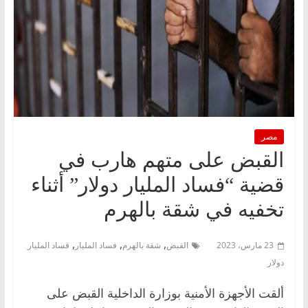
مصر
القبض على متهم هارب في
قضية “فساد المليار دولار” أثناء
تخفيه في شقة بالهرم
,
,
,
23 مارس، 2023
القبض
شقة بالهرم
فساد المليار
فساد المليار
دولار
ألقت الأجهزة الأمنية بوزارة الداخلية القبض على