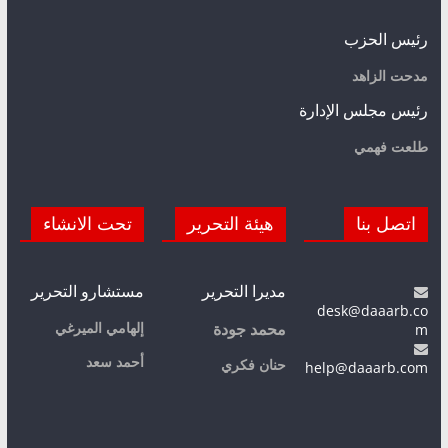
رئيس الحزب
مدحت الزاهد
رئيس مجلس الإدارة
طلعت فهمي
اتصل بنا
هيئة التحرير
تحت الانشاء
مديرا التحرير
مستشارو التحرير
desk@daaarb.co
m
إلهامي الميرغي
محمد جودة
أحمد سعد
حنان فكري
help@daaarb.com