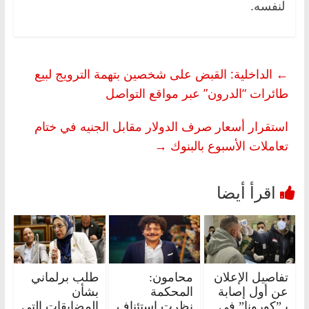
لنفسه.
←
الداخلية: القبض على شخصين بتهمة الترويج لبيع
طائرات “الدرون” عبر مواقع التواصل
استقرار أسعار صرف الدولار مقابل الجنيه في ختام
تعاملات الأسبوع بالبنوك
→
تفاصيل الإعلان
محامون:
طلب برلماني
عن أول إصابة
المحكمة
بشأن
بـ”كورونا” في
نظرت استئناف
المضايقات التى