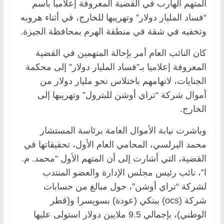
المتهم الهارب في القضية المعروفة إعلاميا باسم
“فساد المليار دولار” وتهريبها للخارج، في أثناء هروبه
وتخفيه في شقة في منطقة الهرم بمحافظة الجيزة.
كان النائب العام أمر بإحالة المتهمين في القضية
المعروفة إعلاميا بـ”فساد المليار دولار” إلى محكمة
الجنايات، لاتهامهم باختلاس نحو مليار دولار من
أموال شركة “تراي أوشن للبترول” وتهريبها إلى
الخارج.
وباشرت نيابة الأموال العامة برئاسة المستشار
محمد البرلسي، المحامي العام الأول، تحقيقاتها في
القضية، التي أشارت إلى أن المتهم الأول “محمد. م.
ا”، نائب رئيس مجلس الإدارة والعضو المنتدب
لشركة “تراي أوشن”، حول مبالغ من حسابات
شركة (ocs) ببنكي (عودة) بسويسرا و(قطر
الوطني)، بإجمالي 9.5 ملايين دولار استولى عليها