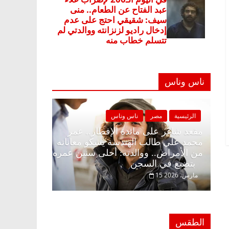
ناس وناس
صر
ناس وناس
الرئيسية
مصر
ناس وناس
ى الإفطار وبلكونة بلا زينة
مقعد شاغر على مائدة الإفطار.
عبدالخالق فاروق خبير
محمد علي طالب الهندسة يشكو 
انتظار حلم الحرية ولمة
من الأمراض.. ووالدته: أحلى س
بتضيع في السجن
15 مارس، 2026
الطقس