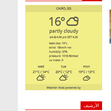
CAIRO, EG
16°
partly cloudy
4:56 pm EET
6:26 am
feels like: 15
°c
wind: 18
km/h
nw
humidity: 57
%
pressure: 1018.96
mbar
uv index: 0
wed
tue
mon
21
°C
/ 14
°C
20
°C
/ 12
°C
19
°C
/ 13
°C
Weather Atlas
powered by
الأرشيف