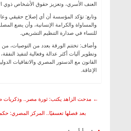
العنف الأسري، وتعزيز حقوق الأشخاص ذوي الإع
وتابع: تؤكد المؤسسة أن أي إصلاح حقيقي وعادل
والمساواة والكرامة الإنسانية، وأن يضع المصل
للنساء في صدارة التنظيم التشريعي.
وأضاف: تختتم الورقة بعدد من التوصيات، من بي
وتطوير آليات أكثر عدالة وفعالية لتنفيذ النف
القانون مع الدستور المصري والاتفاقيات الدو
الإعاقة.
ناس وناس
الرئيسية
مصر
ناس وناس
وق.. خبير اقتصادي
في ذكرى رحيله.. د. نور فرحات فقي
ده وحيداً على أبواب
قانوني دافع عن قضايا الوطن وانحاز
للحرية (بروفايل)
←
مدحت الزاهد يكتب: ثورة مصر.. وذكريات 
26 يناير، 2026
بعد فصلها تعسفيًا.. المركز المصري: حكم