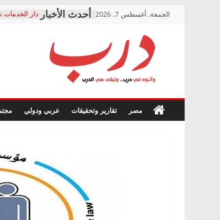
Skip
الجمعة, أغسطس 7, 2026
دار الخدمات ت
to
بعد مؤتمره الص
معاناة أصحاب
content
الشركة المنفذ
فرحات سليمان
درب
أين؟
حزب التحالف 
في الصحة” بال
وأتوه
ودعم المرضى
صور .. اعتماد 
في
مصر
تقارير وتحقيقات
عربي ودولي
مجتم
الوزاري لمدينة
درب..
إنشاء المبنى ا
وتبقى
المجلس القوم
هي
متابعة قضية ا
الدرب
قرينة البراءة 
حق أصيل