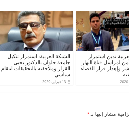
عربية تدين استمرار
الشبكة العربية: استمرار تنكيل
أمن لمراسل قناة النهار
جامعة حلوان بالدكتور يحيى
اشر وإهدار قرار القضاء
القزاز وملاحقته بالتحقيقات انتقام
نه
سياسي
13 فبراير، 2020
زامية مشار إليها بـ
*