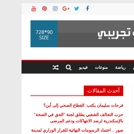
رياضة
منوعات
فيديو
أحدث المقالات
فرحات سليمان يكتب: القطاع الصحي إلى أين؟
حزب التحالف الشعبي يطلق لجنة “الحق في الصحة”
بالإسكندرية لرصد الانتهاكات ودعم المرضى
صور .. اعتماد الرسومات النهائية للقرار الوزاري لمدينة