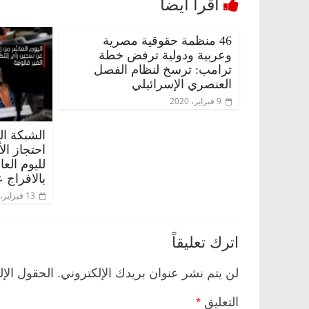
46 منظمة حقوقية مصرية
وعربية ودولية ترفض خطة
ترامب: ترسخ لنظام الفصل
العنصري الإسرائيلي
9 فبراير، 2020
الشبكة ال
احتجاز ال
لليوم الع
بالافراج ع
13 فبراير، 2020
اترك تعليقاً
لن يتم نشر عنوان بريدك الإلكتروني.
الحقول الإل
التعليق
*