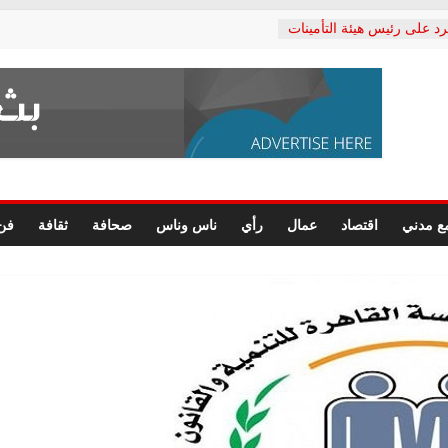
رد على رئيس هيئة التأمينات
حفي: إنكار الأزمة لا ينهي
 المعاشات.. ونطالب بكشف
ة
 يكتب: القطاع الصحي إلى
الشعبي يطلق لجنة “الحق
إسكندرية لرصد الانتهاكات
الرسومات النهائية للقرار
ع مدني
اقتصاد
عمال
رأي
ناس وناس
صحافة
ثقافة
فن
 الصحفيين.. وانتهاء أعمال
لإداري
ي لحقوق الإنسان يعلن
لدكتور محمد زهران.. ويؤكد:
وضمانات المحاكمة العادلة