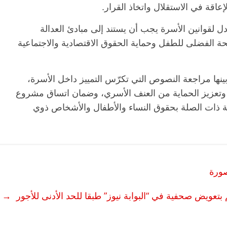
اقة في الاستقلال واتخاذ القرار.
 لقوانين الأسرة يجب أن يستند إلى مبادئ العدالة
حة الفضلى للطفل وحماية الحقوق الاقتصادية والاجتماعية
نها مراجعة النصوص التي تكرّس التمييز داخل الأسرة،
قة، وتعزيز الحماية من العنف الأسري، وضمان اتساق مشروع
لية ذات الصلة بحقوق النساء والأطفال والأشخاص ذوي
الرئيسية
مصر
ناس وناس
الرئيسية
م
مقعد شاغر على مائدة الإفطار.. يحيى
مقعد شاغر عل
ه
حسين عبدالهادي فارس مقاومة
رمضان.. د. 
الخصخصة الذي دافع عن المال العام
اقتصادي في 
(بروفايل)
الحبايب
صورة
21 فبراير، 2026
22 فبراير، 2026
 بتعويض صحفية في “البوابة نيوز” طبقا للحد الأدنى للأجور
→