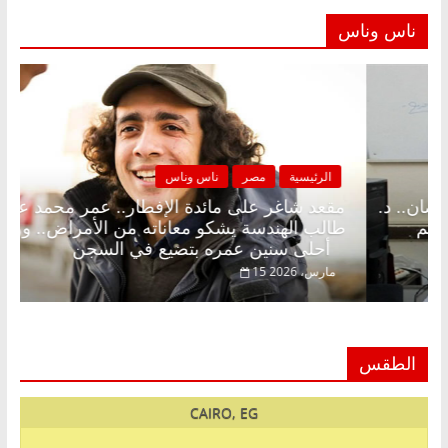
ناس وناس
مصر
ناس وناس
الرئيسية
مصر
 على الإفطار وبلكونة بلا زينة رمضان.. د.
مقعد شاغر على
 فاروق خبير اقتصادي في انتظار حلم
طالب الهندسة ي
أحلى سنين عمره بتضيع في السجن
15 مارس، 2026
الطقس
CAIRO, EG