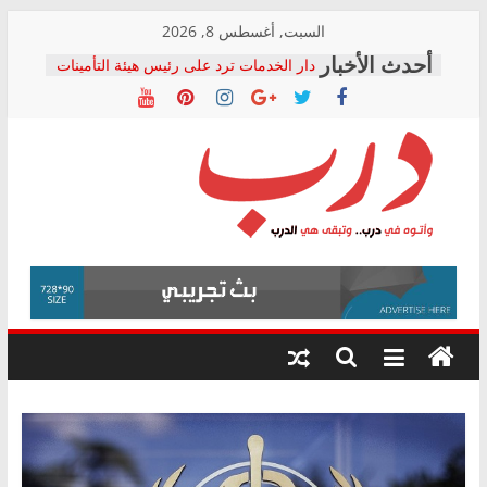
Skip
السبت, أغسطس 8, 2026
to
دار الخدمات ترد على رئيس هيئة التأمينات
content
بعد مؤتمره الصحفي: إنكار الأزمة لا ينهي
معاناة أصحاب المعاشات.. ونطالب بكشف
الشركة المنفذة
فرحات سليمان يكتب: القطاع الصحي إلى
أين؟
حزب التحالف الشعبي يطلق لجنة “الحق
درب
في الصحة” بالإسكندرية لرصد الانتهاكات
ودعم المرضى
صور .. اعتماد الرسومات النهائية للقرار
وأتوه
الوزاري لمدينة الصحفيين.. وانتهاء أعمال
في
إنشاء المبنى الإداري
درب..
المجلس القومي لحقوق الإنسان يعلن
وتبقى
متابعة قضية الدكتور محمد زهران.. ويؤكد:
هي
قرينة البراءة وضمانات المحاكمة العادلة
حق أصيل
الدرب