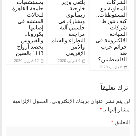
الشركات
يلتقي وزير
بمستشفيات
المتعاونة مع
خارجية
جامعة القاهرة
المستوطنات..
زيمبابوي
للحالات
كيف تتورط
ويشارك في
المشتبه في
شركات
جلستي آلية
إصابتها
السياحة
مراجعة
بكورونا..
الالكترونية في
النظراء والسلم
والفيروس
جرائم حرب
والأمن
يحصد أرواح
ضد
الإفريقي
1113 بالصين
الفلسطينين؟
9 فبراير، 2020
12 فبراير، 2020
8 مارس، 2020
اترك تعليقاً
لن يتم نشر عنوان بريدك الإلكتروني.
الحقول الإلزامية
مشار إليها بـ
*
التعليق
*