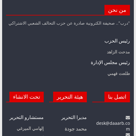
من نحن
"درب".. صحيفة الكترونية صادرة عن حزب التحالف الشعبي الاشتراكي
رئيس الحزب
مدحت الزاهد
رئيس مجلس الإدارة
طلعت فهمي
اتصل بنا
هيئة التحرير
تحت الانشاء
مديرا التحرير
مستشارو التحرير
desk@daaarb.co
m
إلهامي الميرغي
محمد جودة