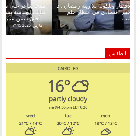
مقعد شاغر على الإفطار وبلكونة بلا زينة رمضان.. د.
مق
عبدالخالق فاروق خبير اقتصادي في انتظار حلم
طا
الحرية ولمة الحبايب
أحلى سنين عمره بتضيع في السجن
22 فبراير، 2026
15
الطقس
CAIRO, EG
16°
partly cloudy
4:56 pm EET
6:26 am
wed
tue
mon
21
°C
/ 14
°C
20
°C
/ 12
°C
19
°C
/ 13
°C