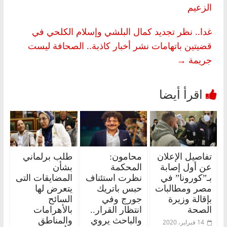
الزعيم
غدا.. نظر تجديد كمال البلشي وإسلام الكلحي في
قضيتين باتهامات نشر أخبار كاذبة.. الصحافة ليست
جريمة
→
تفاصيل الإعلان
محامون:
طلب برلماني
عن أول إصابة
المحكمة
بشأن
بـ”كورونا” في
نظرت استئناف
المضايقات التى
مصر ومطالبات
حبس باتريك
يتعرض لها
بإقالة وزيرة
جورج وفي
السائح
الصحة
انتظار القرار..
بالأهرامات
والباحث يروي
والمناطق
14 فبراير، 2020