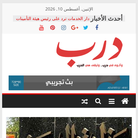
Skip
الإثنين, أغسطس 10, 2026
to
دار الخدمات ترد على رئيس هيئة التأمينات
content
بعد مؤتمره الصحفي: إنكار الأزمة لا ينهي
معاناة أصحاب المعاشات.. ونطالب بكشف
الشركة المنفذة
فرحات سليمان يكتب: القطاع الصحي إلى
أين؟
حزب التحالف الشعبي يطلق لجنة “الحق
درب
في الصحة” بالإسكندرية لرصد الانتهاكات
ودعم المرضى
صور .. اعتماد الرسومات النهائية للقرار
وأتوه
الوزاري لمدينة الصحفيين.. وانتهاء أعمال
في
إنشاء المبنى الإداري
درب..
المجلس القومي لحقوق الإنسان يعلن
وتبقى
متابعة قضية الدكتور محمد زهران.. ويؤكد:
هي
قرينة البراءة وضمانات المحاكمة العادلة
حق أصيل
الدرب