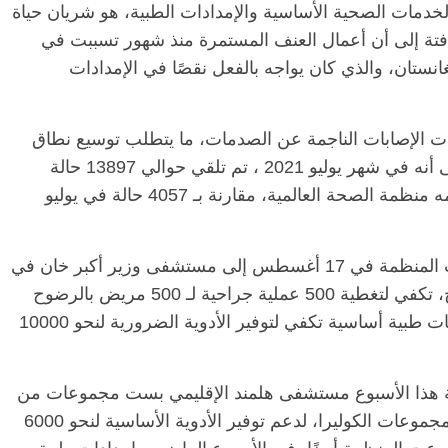
لخدمات الصحية الأساسية والإمدادات الطبية، هو شريان حياة
افتة إلى أن أعمال العنف المستمرة منذ شهور تسببت في
تان، والذي كان يواجه بالفعل نقصًا في الإمدادات
ادت الإصابات الناجمة عن الصدمات، ما يتطلب توسيع نطاق
الخدمات الطبية والجراحية الطارئة، مشيرة إلى أنه في شهر يوليو 2021 ، تم تلقي حوالي 13897 حالة
إصابة مرتبطة بالنزاع في 70 مرفقًا صحيًا تدعمه منظمة الصحة العالمية، مقارنة بـ 4057 حالة في يوليو
وتابعت: «على الرغم من انعدام الأمن، أرسلت المنظمة في 17 أغسطس إلى مستشفى وزير أكبر خان في
كابول 33 وحدة مختلفة من مجموعات الرضوح، تكفي لتغطية 500 عملية جراحية لـ 500 مريض بالرضوح
و750 من ضحايا الحروق، وأرسلت 10 مجموعات طبية أساسية تكفي لتوفير الأدوية الضرورية لنحو 10000
 هذا الأسبوع مستشفى هلمند الإقليمي بست مجموعات من
اللوازم الطبية الأساسية ومجموعة واحدة من مجموعات الكوليرا، لدعم توفير الأدوية الأساسية لنحو 6000