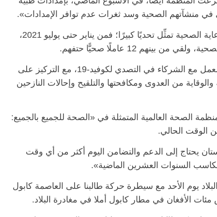
 100 حالة إسهال. وتبرعت المنظمة أيضًا، في الأسبوع الماضي، بإمدادات طبية
في منشآتهم الصحية وسد ثغرات عدم توافر الإمدادات».
ووفقا للبيان، لا تزال الهجمات على مرافق الرعاية الصحية تمثِّل تحديًا كبيرًا؛ فمن يناير حتى يوليو 2021،
وأكد البيان أن منظمة الصحة العالمية تواصل العمل مع الشركاء في التصدي لكوفيد-19، مع التركيز على
 والوقاية من العدوى ومكافحتها والتلقيح وإحالات النازحين
الرئيسية
مصر
ناس وناس
ناس وناس
مقعد شاغر على مائدة الإفطار.. يحي
لمنظمة الصحة العالمية المتمثلة في «الصحة للجميع بالجميع:
د. نور فرحات فقيه
حسين عبدالهادي فارس مقاومة
ن الوقت الحالي.
ضايا الوطن وانحاز
الخصخصة الذي دافع عن المال العام
(بروفايل)
ان يحتاج إلى الدعم والتضامن اليوم أكثر من أي وقت
21 فبراير، 2026
كاسب السنوات العشرين الماضية».
بلاد يوم الأحد مع سيطرة حركة طالبنا على العاصمة كابول
مئات الأفغان في مطار كابول أملا في مغادرة البلاد.