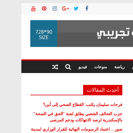
رياضة
منوعات
فيديو
أحدث المقالات
فرحات سليمان يكتب: القطاع الصحي إلى أين؟
حزب التحالف الشعبي يطلق لجنة “الحق في الصحة”
بالإسكندرية لرصد الانتهاكات ودعم المرضى
صور .. اعتماد الرسومات النهائية للقرار الوزاري لمدينة