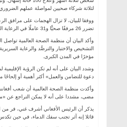
شخص لثلاثة أشهر وعلاج
لثلاثة شركاء صحيين لمواصلة عملهم الضروري 
تضرر 26 مرفقًا صحيًّا و31 عاملًا في الرعاية الصحية، ولقي من بينهم 12 عاملًا صحيًّا حتفهم.
التشخيص والاختبار والترصُّد والرعاية السريرية
مؤخرًا في المدن الكبرى.
الرئيسية
مصر
ناس وناس
الرئيسية
مصر
وشدد البيان على أنه لم تكن الرؤية الإقليمية 
د. عبدالخالق فاروق.. خبير اقتصادي
في ذكرى رحيله.. 
دعوة للتضامن والعمل» أكثر أهمية أو إلحاحًا م
يحتفل بذكرى ميلاده وحيداً على أبواب
قانوني دافع عن ق
السبعين (بروفايل)
للحرية (بروفايل)
وأكدت منظمة الصحة العالمية أن شعب أفغانست
26 يناير، 2026
26 يناير، 2026
مضى، مشددا على أنه لا يمكن التراجع عن «م
يذكر أن الرئيس الأفغاني أشرف غني، فر من ال
قائلا إنه آثر تجنب سفك الدماء، في حين تكدس 