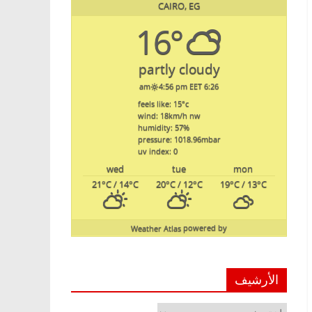
CAIRO, EG
16°
partly cloudy
4:56 pm EET
6:26 am
feels like: 15
°c
wind: 18
km/h
nw
humidity: 57
%
pressure: 1018.96
mbar
uv index: 0
wed
tue
mon
21
°C
/ 14
°C
20
°C
/ 12
°C
19
°C
/ 13
°C
Weather Atlas
powered by
الأرشيف
الأرشيف