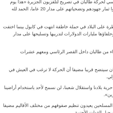
سي لحركة طالبان في تصريح لتلفزيون الجزيرة «هذا يوم
عظيم للشعب الأفغاني وللمجاهدين، لقد شهدوا ثمار جهودهم وتضحياتهم على مدار 20 عاما، الحمد لله
طرة على البلاد في حملة خاطفة انتهت في كابول بينما اختفت
وحلفاؤها مليارات الدولارات لتدريبها وتسليحها على مدار
ماء من طالبان داخل القصر الرئاسي ومعهم عشرات
ان سيتضح قريبا مضيفا أن الحركة لا ترغب في العيش في
لي.
رية بلادنا واستقلال شعبنا، لن نسمح لأحد باستخدام أراضينا
ين».
المسلحين يعيدون تنظيم صفوفهم من مختلف الأقاليم مضيفا
حيل القوات الأجنبية.