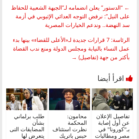
←
“الدستور” يعلن انضمامه لـ”الجبهة الشعبية للحفاظ
على النيل”: نرفض التوجه العدائي الإثيوبي في أزمة
سد النهضة.. وندعم الخيارات المصرية
الرئاسة: 7 قرارات جديدة لـ«الأعلى للقضاء» بينها بدء
عمل النساء بالنيابة ومجلس الدولة ومنع ندب القضاة
بأكتر من جهة (تفاصيل)
→
تفاصيل الإعلان
محامون:
طلب برلماني
عن أول إصابة
المحكمة
بشأن
بـ”كورونا” في
نظرت استئناف
المضايقات التى
مصر ومطالبات
حبس باتريك
يتعرض لها