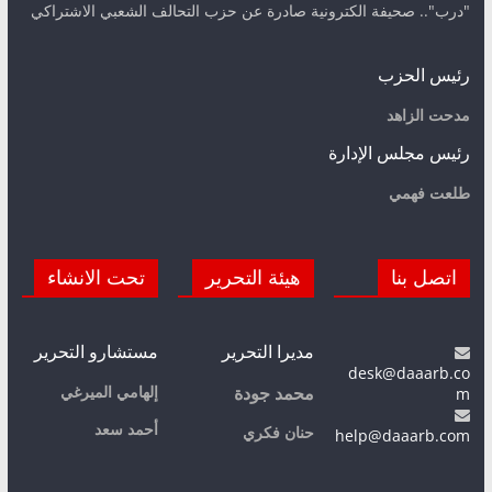
"درب".. صحيفة الكترونية صادرة عن حزب التحالف الشعبي الاشتراكي
رئيس الحزب
مدحت الزاهد
رئيس مجلس الإدارة
طلعت فهمي
اتصل بنا
هيئة التحرير
تحت الانشاء
مديرا التحرير
مستشارو التحرير
desk@daaarb.co
m
إلهامي الميرغي
محمد جودة
أحمد سعد
حنان فكري
help@daaarb.com