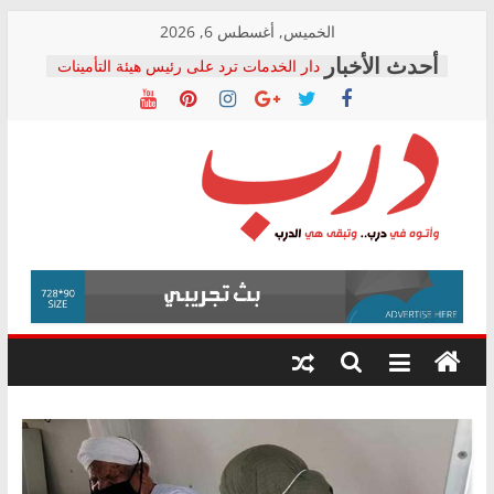
Skip
الخميس, أغسطس 6, 2026
to
دار الخدمات ترد على رئيس هيئة التأمينات
content
بعد مؤتمره الصحفي: إنكار الأزمة لا ينهي
معاناة أصحاب المعاشات.. ونطالب بكشف
الشركة المنفذة
فرحات سليمان يكتب: القطاع الصحي إلى
أين؟
حزب التحالف الشعبي يطلق لجنة “الحق
درب
في الصحة” بالإسكندرية لرصد الانتهاكات
ودعم المرضى
صور .. اعتماد الرسومات النهائية للقرار
وأتوه
الوزاري لمدينة الصحفيين.. وانتهاء أعمال
في
إنشاء المبنى الإداري
درب..
المجلس القومي لحقوق الإنسان يعلن
وتبقى
متابعة قضية الدكتور محمد زهران.. ويؤكد:
هي
قرينة البراءة وضمانات المحاكمة العادلة
حق أصيل
الدرب