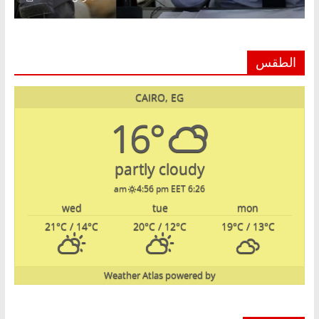
الطقس
CAIRO, EG
16°
partly cloudy
4:56 pm EET
6:26 am
wed
tue
mon
21
°C
/ 14
°C
20
°C
/ 12
°C
19
°C
/ 13
°C
Weather Atlas
powered by