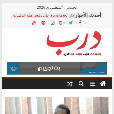
Skip
الخميس, أغسطس 6, 2026
to
دار الخدمات ترد على رئيس هيئة التأمينات
content
بعد مؤتمره الصحفي: إنكار الأزمة لا ينهي
معاناة أصحاب المعاشات.. ونطالب بكشف
الشركة المنفذة
فرحات سليمان يكتب: القطاع الصحي إلى
أين؟
حزب التحالف الشعبي يطلق لجنة “الحق
درب
في الصحة” بالإسكندرية لرصد الانتهاكات
ودعم المرضى
صور .. اعتماد الرسومات النهائية للقرار
وأتوه
الوزاري لمدينة الصحفيين.. وانتهاء أعمال
في
إنشاء المبنى الإداري
درب..
المجلس القومي لحقوق الإنسان يعلن
وتبقى
متابعة قضية الدكتور محمد زهران.. ويؤكد:
هي
قرينة البراءة وضمانات المحاكمة العادلة
حق أصيل
الدرب