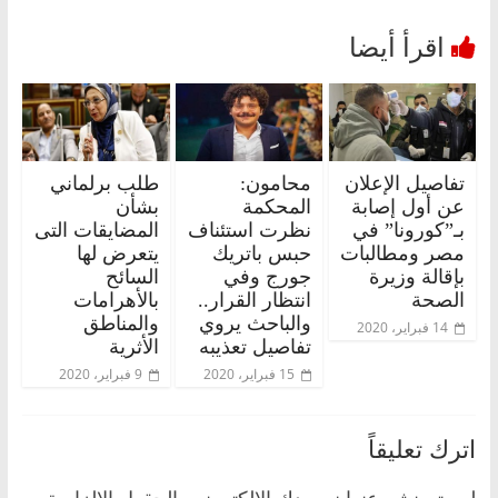
تفاصيل الإعلان
محامون:
طلب برلماني
عن أول إصابة
المحكمة
بشأن
بـ”كورونا” في
نظرت استئناف
المضايقات التى
مصر ومطالبات
حبس باتريك
يتعرض لها
بإقالة وزيرة
جورج وفي
السائح
الصحة
انتظار القرار..
بالأهرامات
والباحث يروي
والمناطق
14 فبراير، 2020
تفاصيل تعذيبه
الأثرية
15 فبراير، 2020
9 فبراير، 2020
اترك تعليقاً