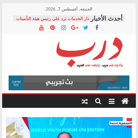
Skip
الجمعة, أغسطس 7, 2026
to
دار الخدمات ترد على رئيس هيئة التأمينات
content
بعد مؤتمره الصحفي: إنكار الأزمة لا ينهي
معاناة أصحاب المعاشات.. ونطالب بكشف
الشركة المنفذة
فرحات سليمان يكتب: القطاع الصحي إلى
أين؟
حزب التحالف الشعبي يطلق لجنة “الحق
درب
في الصحة” بالإسكندرية لرصد الانتهاكات
ودعم المرضى
صور .. اعتماد الرسومات النهائية للقرار
وأتوه
الوزاري لمدينة الصحفيين.. وانتهاء أعمال
في
إنشاء المبنى الإداري
درب..
المجلس القومي لحقوق الإنسان يعلن
وتبقى
متابعة قضية الدكتور محمد زهران.. ويؤكد:
هي
قرينة البراءة وضمانات المحاكمة العادلة
حق أصيل
الدرب