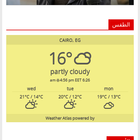
الطقس
CAIRO, EG
16°
partly cloudy
4:56 pm EET
6:26 am
wed
tue
mon
21
°C
/ 14
°C
20
°C
/ 12
°C
19
°C
/ 13
°C
Weather Atlas
powered by