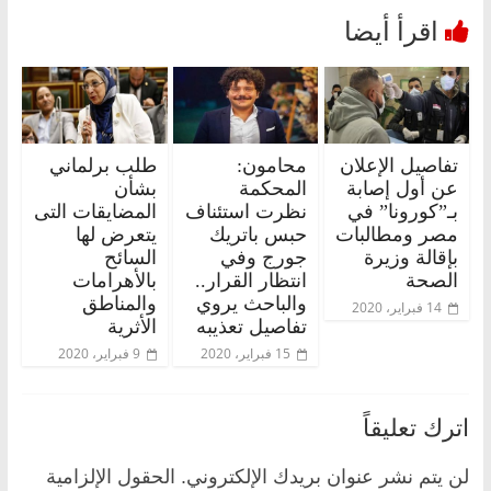
تفاصيل الإعلان
محامون:
طلب برلماني
عن أول إصابة
المحكمة
بشأن
بـ”كورونا” في
نظرت استئناف
المضايقات التى
مصر ومطالبات
حبس باتريك
يتعرض لها
بإقالة وزيرة
جورج وفي
السائح
الصحة
انتظار القرار..
بالأهرامات
والباحث يروي
والمناطق
14 فبراير، 2020
تفاصيل تعذيبه
الأثرية
15 فبراير، 2020
9 فبراير، 2020
اترك تعليقاً
لن يتم نشر عنوان بريدك الإلكتروني.
الحقول الإلزامية