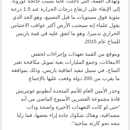
وتهدف القمة، التي تأجلت عاما بسبب جائحة كورونا،
إلى الإبقاء على ارتفاع درجات الحرارة عند 1.5 درجة
مئوية فوق مستويات ما قبل التصنيع، وهو الحد الذي
يقول علماء إنه سيجنب الأرض أكثر عواقب الاحتباس
الحراري تدميرا، وهو ما اتفق عليه في قمة باريس
للمناخ عام 2015.
ويتوقع من القمة تعهدات وإجراءات لخفض
الانبعاثات، وجمع المليارات بغية تمويل مكافحة تغير
المناخ، في سبيل تنفيذ اتفاقية باريس، وذلك بموافقة
ما يقرب من 200 دولة وقعت عليها بالإجماع.
وحذر الأمين العام للأمم المتحدة أنطونيو غوتيريش
قادة مجموعة العشرين الأسبوع الماضي من أنه
“حتى لو كانت التعهدات الأخيرة واضحة وذات
مصداقية، وهناك شكوك جادة إزاء بعضها، فما زلنا
نتجه نحو كارثة مناخية”.