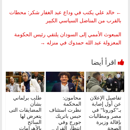
←
خالد علي يكتب في وداع عبد الغفار شكر: محطات
بالقرب من المناضل السياسي الكبير
المبعوث الأممي إلى السودان يلتقي رئيس الحكومة
المعزولة عبد الله حمدوك في منزله
→
تفاصيل الإعلان
محامون:
طلب برلماني
عن أول إصابة
المحكمة
بشأن
بـ”كورونا” في
نظرت استئناف
المضايقات التى
مصر ومطالبات
حبس باتريك
يتعرض لها
بإقالة وزيرة
جورج وفي
السائح
الصحة
انتظار القرار..
بالأهرامات