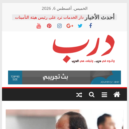
Skip
الخميس, أغسطس 6, 2026
to
دار الخدمات ترد على رئيس هيئة التأمينات
content
بعد مؤتمره الصحفي: إنكار الأزمة لا ينهي
معاناة أصحاب المعاشات.. ونطالب بكشف
الشركة المنفذة
فرحات سليمان يكتب: القطاع الصحي إلى
أين؟
حزب التحالف الشعبي يطلق لجنة “الحق
درب
في الصحة” بالإسكندرية لرصد الانتهاكات
ودعم المرضى
صور .. اعتماد الرسومات النهائية للقرار
وأتوه
الوزاري لمدينة الصحفيين.. وانتهاء أعمال
في
إنشاء المبنى الإداري
درب..
المجلس القومي لحقوق الإنسان يعلن
وتبقى
متابعة قضية الدكتور محمد زهران.. ويؤكد:
هي
قرينة البراءة وضمانات المحاكمة العادلة
حق أصيل
الدرب