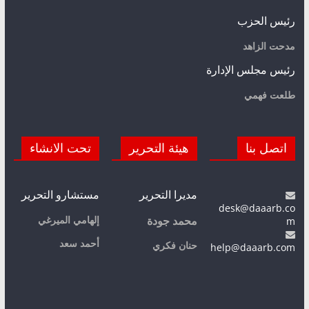
رئيس الحزب
مدحت الزاهد
رئيس مجلس الإدارة
طلعت فهمي
اتصل بنا
هيئة التحرير
تحت الانشاء
مديرا التحرير
مستشارو التحرير
desk@daaarb.co
m
إلهامي الميرغي
محمد جودة
أحمد سعد
حنان فكري
help@daaarb.com