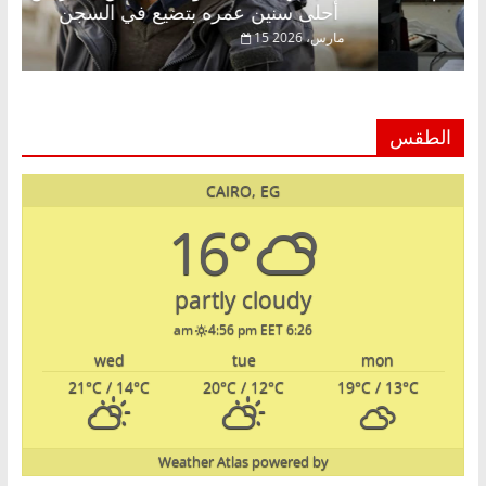
أحلى سنين عمره بتضيع في السجن
15 مارس، 2026
الطقس
CAIRO, EG
16°
partly cloudy
4:56 pm EET
6:26 am
wed
tue
mon
21
°C
/ 14
°C
20
°C
/ 12
°C
19
°C
/ 13
°C
Weather Atlas
powered by