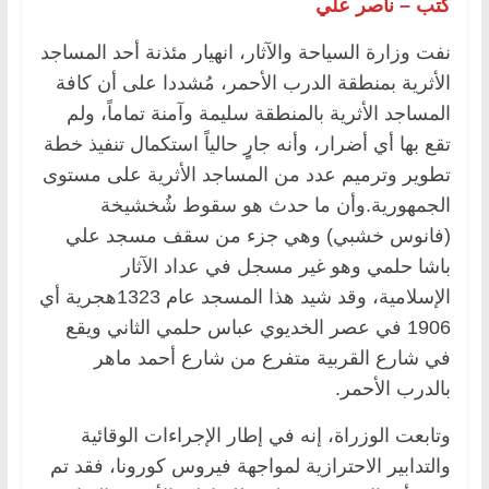
كتب – ناصر علي
نفت وزارة السياحة والآثار، انهيار مئذنة أحد المساجد
الأثرية بمنطقة الدرب الأحمر، مُشددا على أن كافة
المساجد الأثرية بالمنطقة سليمة وآمنة تماماً، ولم
تقع بها أي أضرار، وأنه جارٍِ حالياً استكمال تنفيذ خطة
تطوير وترميم عدد من المساجد الأثرية على مستوى
الجمهورية.وأن ما حدث هو سقوط شُخشيخة
(فانوس خشبي) وهي جزء من سقف مسجد علي
باشا حلمي وهو غير مسجل في عداد الآثار
الإسلامية، وقد شيد هذا المسجد عام 1323هجرية أي
1906 في عصر الخديوي عباس حلمي الثاني ويقع
في شارع القربية متفرع من شارع أحمد ماهر
بالدرب الأحمر.
وتابعت الوزراة، إنه في إطار الإجراءات الوقائية
والتدابير الاحترازية لمواجهة فيروس كورونا، فقد تم