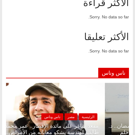
الأكثر قراءة
Sorry. No data so far.
الأكثر تعليقا
Sorry. No data so far.
ناس وناس
مصر
ناس وناس
الرئيسية
مص
ر على الإفطار وبلكونة بلا زينة رمضان.. د.
مقعد شاغر عل
لق فاروق خبير اقتصادي في انتظار حلم
طالب الهندسة