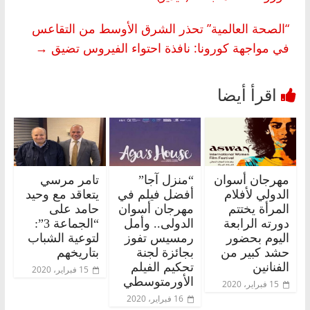
“الصحة العالمية” تحذر الشرق الأوسط من التقاعس
في مواجهة كورونا: نافذة احتواء الفيروس تضيق
→
مهرجان أسوان
“منزل آجا”
تامر مرسي
الدولي لأفلام
أفضل فيلم في
يتعاقد مع وحيد
المرأة يختتم
مهرجان أسوان
حامد على
دورته الرابعة
الدولى.. وأمل
“الجماعة 3”:
اليوم بحضور
رمسيس تفوز
لتوعية الشباب
حشد كبير من
بجائزة لجنة
بتاريخهم
الفنانين
تحكيم الفيلم
15 فبراير، 2020
الأورمتوسطي
15 فبراير، 2020
16 فبراير، 2020