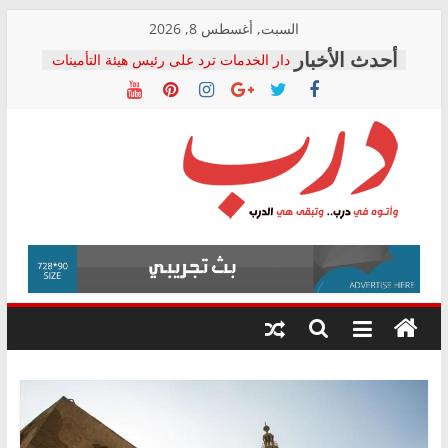
Skip
السبت, أغسطس 8, 2026
to
دار الخدمات ترد على رئيس هيئة التأمينات
content
بعد مؤتمره الصحفي: إنكار الأزمة لا ينهي
معاناة أصحاب المعاشات.. ونطالب بكشف
الشركة المنفذة
فرحات سليمان يكتب: القطاع الصحي إلى
أين؟
حزب التحالف الشعبي يطلق لجنة “الحق
درب
في الصحة” بالإسكندرية لرصد الانتهاكات
ودعم المرضى
صور .. اعتماد الرسومات النهائية للقرار
وأتوه
الوزاري لمدينة الصحفيين.. وانتهاء أعمال
في
إنشاء المبنى الإداري
درب..
المجلس القومي لحقوق الإنسان يعلن
وتبقى
متابعة قضية الدكتور محمد زهران.. ويؤكد:
هي
قرينة البراءة وضمانات المحاكمة العادلة
حق أصيل
الدرب