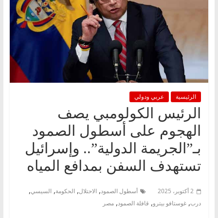
الرئيسية
عربي ودولي
الرئيس الكولومبي يصف
الهجوم على أسطول الصمود
بـ”الجريمة الدولية”.. وإسرائيل
تستهدف السفن بمدافع المياه
,
,
,
,
2 أكتوبر، 2025
أسطول الصمود
الاحتلال
الحكومة
السيسي
,
,
,
درب
غوستافو بيترو
قافلة الصمود
مصر