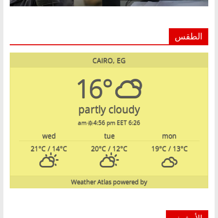
الطقس
CAIRO, EG
16°
partly cloudy
4:56 pm EET
6:26 am
wed
tue
mon
21
°C
/ 14
°C
20
°C
/ 12
°C
19
°C
/ 13
°C
Weather Atlas
powered by
الأرشيف