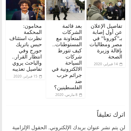
تفاصيل الإعلان
بعد قائمة
محامون:
عن أول إصابة
الشركات
المحكمة
بـ”كورونا” في
المتعاونة مع
نظرت استئناف
مصر ومطالبات
المستوطنات..
حبس باتريك
بإقالة وزيرة
كيف تتورط
جورج وفي
الصحة
شركات
انتظار القرار..
السياحة
والباحث يروي
14 فبراير، 2020
الالكترونية في
تفاصيل تعذيبه
جرائم حرب
15 فبراير، 2020
ضد
الفلسطينين؟
8 مارس، 2020
اترك تعليقاً
لن يتم نشر عنوان بريدك الإلكتروني.
الحقول الإلزامية