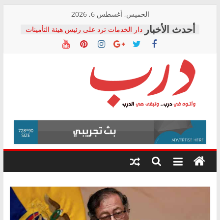
Skip
الخميس, أغسطس 6, 2026
to
دار الخدمات ترد على رئيس هيئة التأمينات
content
بعد مؤتمره الصحفي: إنكار الأزمة لا ينهي
معاناة أصحاب المعاشات.. ونطالب بكشف
الشركة المنفذة
فرحات سليمان يكتب: القطاع الصحي إلى
أين؟
حزب التحالف الشعبي يطلق لجنة “الحق
درب
في الصحة” بالإسكندرية لرصد الانتهاكات
ودعم المرضى
صور .. اعتماد الرسومات النهائية للقرار
وأتوه
الوزاري لمدينة الصحفيين.. وانتهاء أعمال
في
إنشاء المبنى الإداري
درب..
المجلس القومي لحقوق الإنسان يعلن
وتبقى
متابعة قضية الدكتور محمد زهران.. ويؤكد:
هي
قرينة البراءة وضمانات المحاكمة العادلة
حق أصيل
الدرب