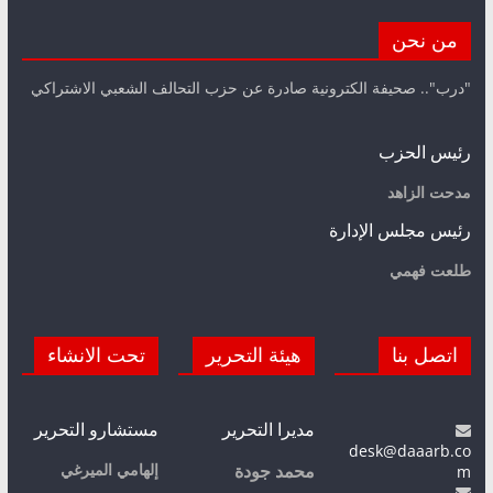
من نحن
"درب".. صحيفة الكترونية صادرة عن حزب التحالف الشعبي الاشتراكي
رئيس الحزب
مدحت الزاهد
رئيس مجلس الإدارة
طلعت فهمي
اتصل بنا
هيئة التحرير
تحت الانشاء
مديرا التحرير
مستشارو التحرير
desk@daaarb.co
m
إلهامي الميرغي
محمد جودة