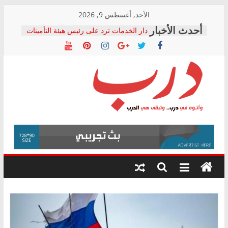
Skip
الأحد, أغسطس 9, 2026
to
دار الخدمات ترد على رئيس هيئة التأمينات
content
بعد مؤتمره الصحفي: إنكار الأزمة لا ينهي
معاناة أصحاب المعاشات.. ونطالب بكشف
الشركة المنفذة
فرحات سليمان يكتب: القطاع الصحي إلى
أين؟
حزب التحالف الشعبي يطلق لجنة “الحق
درب
في الصحة” بالإسكندرية لرصد الانتهاكات
ودعم المرضى
صور .. اعتماد الرسومات النهائية للقرار
وأتوه
الوزاري لمدينة الصحفيين.. وانتهاء أعمال
في
إنشاء المبنى الإداري
درب..
المجلس القومي لحقوق الإنسان يعلن
وتبقى
متابعة قضية الدكتور محمد زهران.. ويؤكد:
هي
قرينة البراءة وضمانات المحاكمة العادلة
حق أصيل
الدرب