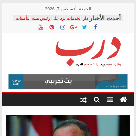
Skip
الجمعة, أغسطس 7, 2026
to
دار الخدمات ترد على رئيس هيئة التأمينات
content
بعد مؤتمره الصحفي: إنكار الأزمة لا ينهي
معاناة أصحاب المعاشات.. ونطالب بكشف
الشركة المنفذة
فرحات سليمان يكتب: القطاع الصحي إلى
أين؟
حزب التحالف الشعبي يطلق لجنة “الحق
درب
في الصحة” بالإسكندرية لرصد الانتهاكات
ودعم المرضى
صور .. اعتماد الرسومات النهائية للقرار
وأتوه
الوزاري لمدينة الصحفيين.. وانتهاء أعمال
في
إنشاء المبنى الإداري
درب..
المجلس القومي لحقوق الإنسان يعلن
وتبقى
متابعة قضية الدكتور محمد زهران.. ويؤكد:
هي
قرينة البراءة وضمانات المحاكمة العادلة
حق أصيل
الدرب