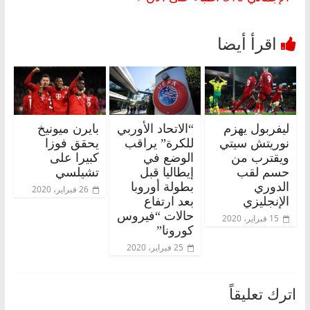
ليفربول يهزم
“الاتحاد الأوربي
بايرن ميونيخ
نوريتش سيتي
للكرة” يراقب
يحقق فوزا
ويقترب من
الوضع في
كبيرا على
حسم لقب
إيطاليا قبل
تشيلسي
الدوري
بطولة أوروبا
26 فبراير، 2020
الإنجليزي
بعد ارتفاع
حالات “فيروس
15 فبراير، 2020
كورونا”
25 فبراير، 2020
اترك تعليقاً