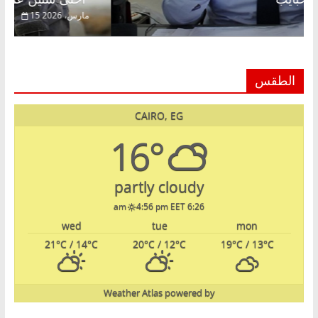
22 فبراير، 2026
الطقس
CAIRO, EG
16°
partly cloudy
4:56 pm EET
6:26 am
wed
tue
mon
21
°C
/ 14
°C
20
°C
/ 12
°C
19
°C
/ 13
°C
Weather Atlas
powered by