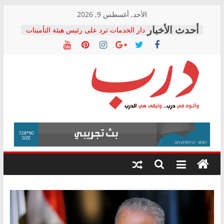
Skip
الأحد, أغسطس 9, 2026
to
دار الخدمات ترد على رئيس هيئة التأمينات
content
بعد مؤتمره الصحفي: إنكار الأزمة لا ينهي
معاناة أصحاب المعاشات.. ونطالب بكشف
الشركة المنفذة
فرحات سليمان يكتب: القطاع الصحي إلى
أين؟
حزب التحالف الشعبي يطلق لجنة “الحق
درب
في الصحة” بالإسكندرية لرصد الانتهاكات
ودعم المرضى
صور .. اعتماد الرسومات النهائية للقرار
وأتوه
الوزاري لمدينة الصحفيين.. وانتهاء أعمال
في
إنشاء المبنى الإداري
درب..
المجلس القومي لحقوق الإنسان يعلن
وتبقى
متابعة قضية الدكتور محمد زهران.. ويؤكد:
هي
قرينة البراءة وضمانات المحاكمة العادلة
حق أصيل
الدرب