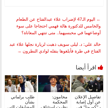
←
اليوم الـ47 لإضراب علاء عبدالفتاح عن الطعام
والخامس للدكتورة هالة فهمي احتجاجا على سوء
أوضاعهما في محبسيهما.. متى تنتهي المعاناة؟
خالد علي: د. ليلى سويف ذهبت لزيارة نجلها علاء عبد
الفتاح في طرة فأبلغوها بنقله لوادي النطرون
→
تفاصيل الإعلان
محامون:
طلب برلماني
عن أول إصابة
المحكمة
بشأن
بـ”كورونا” في
نظرت استئناف
المضايقات التى