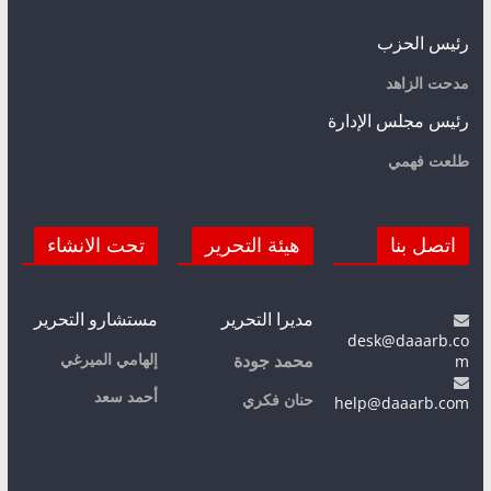
رئيس الحزب
مدحت الزاهد
رئيس مجلس الإدارة
طلعت فهمي
اتصل بنا
هيئة التحرير
تحت الانشاء
مديرا التحرير
مستشارو التحرير
desk@daaarb.co
m
إلهامي الميرغي
محمد جودة
أحمد سعد
حنان فكري
help@daaarb.com