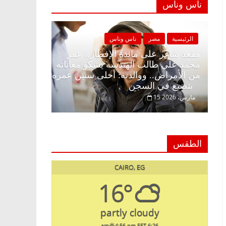
ناس وناس
صر
ناس وناس
الرئيسية
مصر
ناس وناس
ى الإفطار وبلكونة بلا زينة
مقعد شاغر على مائدة الإفطار.
عبدالخالق فاروق خبير
محمد علي طالب الهندسة يشكو 
انتظار حلم الحرية ولمة
من الأمراض.. ووالدته: أحلى س
بتضيع في السجن
15 مارس، 2026
الطقس
CAIRO, EG
16°
partly cloudy
4:56 pm EET
6:26 am