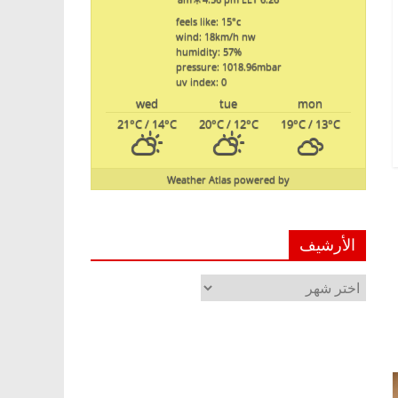
feels like: 15
°c
wind: 18
km/h
nw
humidity: 57
%
pressure: 1018.96
mbar
uv index: 0
wed
tue
mon
21
°C
/ 14
°C
20
°C
/ 12
°C
19
°C
/ 13
°C
Weather Atlas
powered by
الأرشيف
الأرشيف