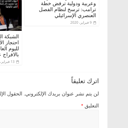
وعربية ودولية ترفض خطة
ترامب: ترسخ لنظام الفصل
العنصري الإسرائيلي
9 فبراير، 2020
الشبكة ال
احتجاز ال
لليوم الع
بالافراج ع
13 فبراير، 2020
اترك تعليقاً
لن يتم نشر عنوان بريدك الإلكتروني.
الحقول الإل
التعليق
*