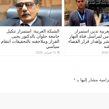
عربية تدين استمرار
الشبكة العربية: استمرار تنكيل
أمن لمراسل قناة النهار
جامعة حلوان بالدكتور يحيى
اشر وإهدار قرار القضاء
القزاز وملاحقته بالتحقيقات انتقام
نه
سياسي
13 فبراير، 2020
زامية مشار إليها بـ
*