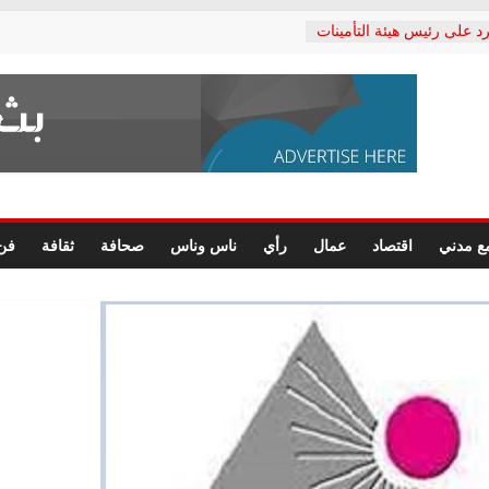
د على رئيس هيئة التأمينات
حفي: إنكار الأزمة لا ينهي
 المعاشات.. ونطالب بكشف
ة
 يكتب: القطاع الصحي إلى
الشعبي يطلق لجنة “الحق
إسكندرية لرصد الانتهاكات
الرسومات النهائية للقرار
ع مدني
اقتصاد
عمال
رأي
ناس وناس
صحافة
ثقافة
فن
 الصحفيين.. وانتهاء أعمال
لإداري
 لحقوق الإنسان يعلن
دكتور محمد زهران.. ويؤكد:
وضمانات المحاكمة العادلة