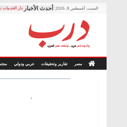
Skip
السبت, أغسطس 8, 2026
دار الخدمات تر
to
بعد مؤتمره الص
معاناة أصحاب
content
الشركة المنفذ
فرحات سليمان
درب
أين؟
حزب التحالف 
في الصحة” بال
وأتوه
ودعم المرضى
صور .. اعتماد 
في
مصر
تقارير وتحقيقات
عربي ودولي
مجتم
الوزاري لمدينة
درب..
إنشاء المبنى ا
وتبقى
المجلس القومي
هي
متابعة قضية ال
الدرب
قرينة البراءة 
حق أصيل