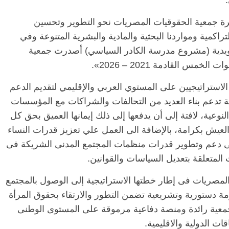
سيرة جمعية الحقوقيات المصريات نحو التطوير وتحسين
راكمية ومواردنا البحثية والمادية والبشرية المتنوعة وفي
الرئيسية
مصر
ناس وناس
الرئيسية
م
سويدية (مشروع مدرسة الكادر السياسي) أصدرت جمعية
مقعد شاغر على مائدة الإفطار.. يحيى
مقعد شاغر عل
س القادمة 2021 – 2026».
ه
حسين عبدالهادي فارس مقاومة
رمضان.. د. 
الخصخصة الذي دافع عن المال العام
اقتصادي في 
(بروفايل)
الحبايب
لاستراتيجيين على المستوي العربي والإقليمي لتقديم الدعم
21 فبراير، 2026
22 فبراير، 2026
ة تدعم بناء العديد من التحالفات والشراكات مع المؤسسات
 النوعية، لافتة إلى أن يدفعها إلى ذلك إيمانها العميق بحق كل
العيش بكرامة، بالإضافة الى العمل علي تعزيز قدرات النساء
لى دعم وتطوير قدرات منظمات المجتمع المدنى الشريكة فى
 المتعلقة بتعديل السياسات والقوانين.
لمصريات فى إطار خطتها الاستراتيجية إلى الوصول بالمجتمع
ة دستورية وتشريعية تضمن التطور والارتقاء بحقوق المرأة
 جمعية رائدة ومنصة دفاعية مرموقة على المستوى الوطنى
ت الدولية والاقليمية.