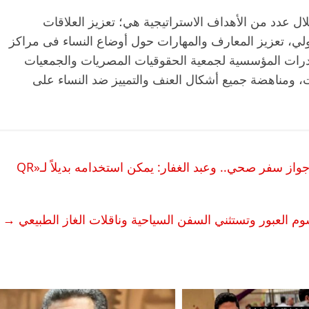
ل عدد من الأهداف الاستراتيجية هي؛ تعزيز العلاقات
لي، تعزيز المعارف والمهارات حول أوضاع النساء فى مراكز
 القدرات المؤسسية لجمعية الحقوقيات المصريات والجمعيات
 ومناهضة جميع أشكال العنف والتمييز ضد النساء على
الصحة تُطلق تطبيق «اطمئن» ليكون بمثابة جواز سفر صحي.. وعبد الغفار: يمكن استخدامه بديلاً لـ«QR
م العبور وتستثني السفن السياحية وناقلات الغاز الطبيعي
→