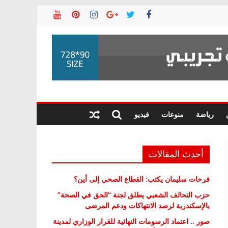
رياضة
منوعات
فيديو
أحدث المقالات
فرحات سليمان يكتب: القطاع الصحي إلى أين؟
حزب التحالف الشعبي يطلق لجنة “الحق في الصحة”
بالإسكندرية لرصد الانتهاكات ودعم المرضى
صور .. اعتماد الرسومات النهائية للقرار الوزاري لمدينة