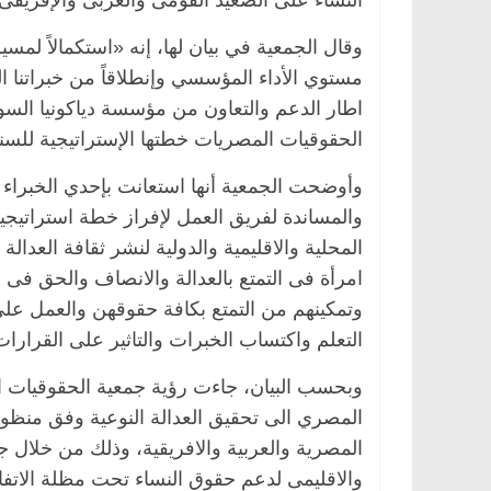
النساء على الصعيد القومى والعربى والإفريقى.
وقال الجمعية في بيان لها، إنه «استكمالاً لم
مستوي الأداء المؤسسي وإنطلاقاً من خبراتنا الت
ناس وناس
الرئيسية
مصر
ناس وناس
اطار الدعم والتعاون من مؤسسة دياكونيا ال
الحقوقيات المصريات خطتها الإستراتيجية للسنوات الخم
وق.. خبير اقتصادي
في ذكرى رحيله.. د. نور فرحات فقي
ده وحيداً على أبواب
قانوني دافع عن قضايا الوطن وانحاز
للحرية (بروفايل)
وأوضحت الجمعية أنها استعانت بإحدي الخبراء ا
26 يناير، 2026
والمساندة لفريق العمل لإفراز خطة استراتيجي
المحلية والاقليمية والدولية لنشر ثقافة العدالة
امرأة فى التمتع بالعدالة والانصاف والحق فى 
وتمكينهم من التمتع بكافة حقوقهن والعمل ع
التعلم واكتساب الخبرات والتاثير على القرارات
وبحسب البيان، جاءت رؤية جمعية الحقوقيات ا
المصري الى تحقيق العدالة النوعية وفق منظوم
المصرية والعربية والافريقية، وذلك من خلال
والاقليمى لدعم حقوق النساء تحت مظلة الاتفاقا