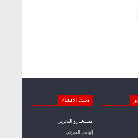
ير
تحت الانشاء
مستشارو التحرير
إلهامي الميرغي