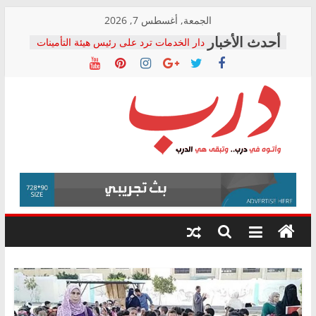
Skip
الجمعة, أغسطس 7, 2026
to
دار الخدمات ترد على رئيس هيئة التأمينات
content
بعد مؤتمره الصحفي: إنكار الأزمة لا ينهي
معاناة أصحاب المعاشات.. ونطالب بكشف
الشركة المنفذة
فرحات سليمان يكتب: القطاع الصحي إلى
أين؟
حزب التحالف الشعبي يطلق لجنة “الحق
درب
في الصحة” بالإسكندرية لرصد الانتهاكات
ودعم المرضى
صور .. اعتماد الرسومات النهائية للقرار
وأتوه
الوزاري لمدينة الصحفيين.. وانتهاء أعمال
في
إنشاء المبنى الإداري
درب..
المجلس القومي لحقوق الإنسان يعلن
وتبقى
متابعة قضية الدكتور محمد زهران.. ويؤكد:
هي
قرينة البراءة وضمانات المحاكمة العادلة
حق أصيل
الدرب