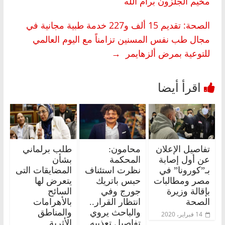
مخيم الجلزون برام الله
الصحة: تقديم 15 ألف و227 خدمة طبية مجانية في
مجال طب نفس المسنين تزامناً مع اليوم العالمي
للتوعية بمرض ألزهايمر
→
تفاصيل الإعلان
محامون:
طلب برلماني
عن أول إصابة
المحكمة
بشأن
بـ”كورونا” في
نظرت استئناف
المضايقات التى
مصر ومطالبات
حبس باتريك
يتعرض لها
بإقالة وزيرة
جورج وفي
السائح
الصحة
انتظار القرار..
بالأهرامات
والباحث يروي
والمناطق
14 فبراير، 2020
تفاصيل تعذيبه
الأثرية