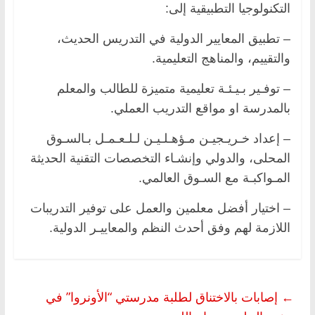
التكنولوجيا التطبيقية إلى:
– تطبيق المعايير الدولية في التدريس الحديث،
والتقييم، والمناهج التعليمية.
– توفـير بـيـئـة تعليمية متميزة للطالب والمعلم
بالمدرسة او مواقع التدريب العملي.
– إعداد خـريـجيـن مـؤهـلـيـن لـلـعـمـل بـالسـوق
المحلى، والدولي وإنشـاء التخصصات التقنية الحديثة
المـواكبـة مع السـوق العالمي.
– اختيار أفضل معلمين والعمل على توفير التدريبات
اللازمة لهم وفق أحدث النظم والمعاييـر الدولية.
←
إصابات بالاختناق لطلبة مدرستي “الأونروا” في