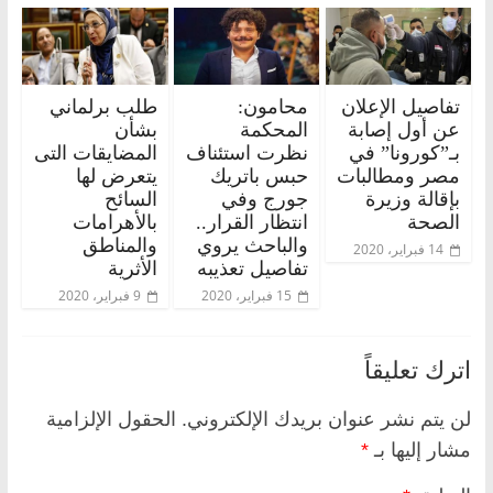
تفاصيل الإعلان
محامون:
طلب برلماني
عن أول إصابة
المحكمة
بشأن
بـ”كورونا” في
نظرت استئناف
المضايقات التى
مصر ومطالبات
حبس باتريك
يتعرض لها
بإقالة وزيرة
جورج وفي
السائح
الصحة
انتظار القرار..
بالأهرامات
والباحث يروي
والمناطق
14 فبراير، 2020
تفاصيل تعذيبه
الأثرية
15 فبراير، 2020
9 فبراير، 2020
اترك تعليقاً
لن يتم نشر عنوان بريدك الإلكتروني.
الحقول الإلزامية
مشار إليها بـ
*