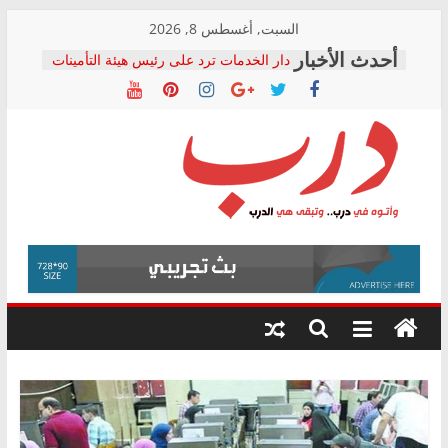
Skip
السبت, أغسطس 8, 2026
to
دار الخدمات ترد على رئيس هيئة التأمينات
content
بعد مؤتمره الصحفي: إنكار الأزمة لا ينهي
معاناة أصحاب المعاشات.. ونطالب بكشف
الشركة المنفذة
فرحات سليمان يكتب: القطاع الصحي إلى
أين؟
حزب التحالف الشعبي يطلق لجنة “الحق
درب
في الصحة” بالإسكندرية لرصد الانتهاكات
ودعم المرضى
صور .. اعتماد الرسومات النهائية للقرار
وأتوه
الوزاري لمدينة الصحفيين.. وانتهاء أعمال
في
إنشاء المبنى الإداري
درب..
المجلس القومي لحقوق الإنسان يعلن
وتبقى
متابعة قضية الدكتور محمد زهران.. ويؤكد:
هي
قرينة البراءة وضمانات المحاكمة العادلة
حق أصيل
الدرب