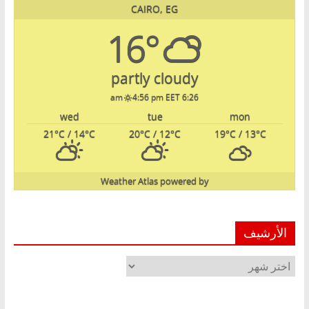
CAIRO, EG
16°
partly cloudy
4:56 pm EET
6:26 am
wed
tue
mon
21
°C
/ 14
°C
20
°C
/ 12
°C
19
°C
/ 13
°C
Weather Atlas
powered by
الأرشيف
الأرشيف