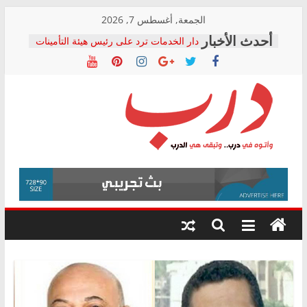
Skip
الجمعة, أغسطس 7, 2026
to
دار الخدمات ترد على رئيس هيئة التأمينات
content
بعد مؤتمره الصحفي: إنكار الأزمة لا ينهي
معاناة أصحاب المعاشات.. ونطالب بكشف
الشركة المنفذة
فرحات سليمان يكتب: القطاع الصحي إلى
أين؟
حزب التحالف الشعبي يطلق لجنة “الحق
درب
في الصحة” بالإسكندرية لرصد الانتهاكات
ودعم المرضى
صور .. اعتماد الرسومات النهائية للقرار
وأتوه
الوزاري لمدينة الصحفيين.. وانتهاء أعمال
في
إنشاء المبنى الإداري
درب..
المجلس القومي لحقوق الإنسان يعلن
وتبقى
متابعة قضية الدكتور محمد زهران.. ويؤكد:
هي
قرينة البراءة وضمانات المحاكمة العادلة
حق أصيل
الدرب