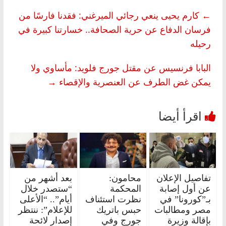
←
كارم يحيى ينعي رجائي الميرغني: فقدنا فارسًا من
فرسان الدفاع عن حرية الصحافة.. خسارتنا كبيرة في
رحيله
البابا فرنسيس عن مقتل جورج فلويد: مأساوي ولا
يمكن غض الطرف عن العنصرية والإقصاء
→
تفاصيل الإعلان
محامون:
بعد أشهر من
عن أول إصابة
المحكمة
“ستصدر خلال
بـ”كورونا” في
نظرت استئناف
أيام”.. “الأعلى
مصر ومطالبات
حبس باتريك
للإعلام”: ننتظر
بإقالة وزيرة
جورج وفي
إصدار لائحة