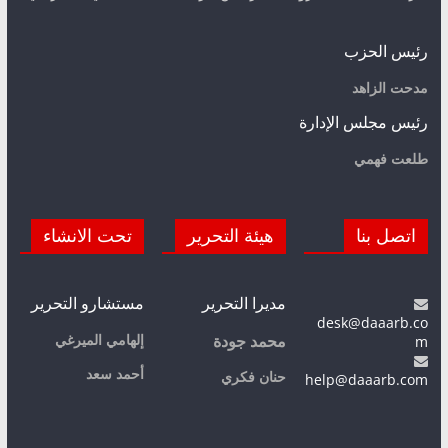
رئيس الحزب
مدحت الزاهد
رئيس مجلس الإدارة
طلعت فهمي
اتصل بنا
هيئة التحرير
تحت الانشاء
مديرا التحرير
مستشارو التحرير
desk@daaarb.co
m
إلهامي الميرغي
محمد جودة
أحمد سعد
حنان فكري
help@daaarb.com