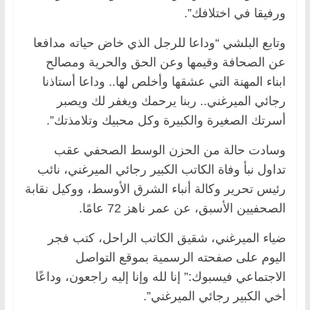
ورفيقا في اختلافك”.
وتابع البلشي “وداعا للرجل الذي خاض حياته مدافعا
عن الصحافة وقيمها وعن الحق والحرية ومصالح
ابناء المهنة التي عشقها وأخلص لها.. وداعا أستاذنا
رجائي الميرغني.. ربنا يرحمك ويغفر لك ويصبر
أسرتك الصغيرة والكبيرة وكل محبيك وتلامذتك”.
وسادت حالة من الحزن الوسط الصحفي عقب
تداول نبأ وفاة الكاتب الكبير رجائي الميرغني، نائب
رئيس تحرير وكالة أنباء الشرق الأوسط، ووكيل نقابة
الصحفيين الأسبق، عن عمر ناهز 72 عامًا.
ضياء الميرغني، شقيق الكاتب الراحل، كتب فجر
اليوم على صفحته الرسمية بموقع التواصل
الاجتماعي فيسبوك:” إنا لله وإنا إليه راجعون، وداعًا
أخي الكبير رجائي الميرغني”.