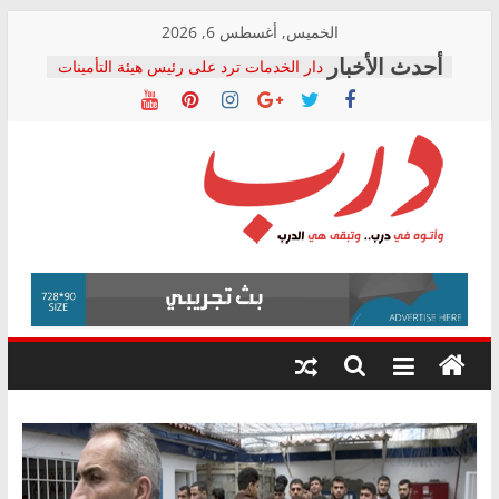
Skip
الخميس, أغسطس 6, 2026
to
دار الخدمات ترد على رئيس هيئة التأمينات
content
بعد مؤتمره الصحفي: إنكار الأزمة لا ينهي
معاناة أصحاب المعاشات.. ونطالب بكشف
الشركة المنفذة
فرحات سليمان يكتب: القطاع الصحي إلى
أين؟
حزب التحالف الشعبي يطلق لجنة “الحق
درب
في الصحة” بالإسكندرية لرصد الانتهاكات
ودعم المرضى
صور .. اعتماد الرسومات النهائية للقرار
وأتوه
الوزاري لمدينة الصحفيين.. وانتهاء أعمال
في
إنشاء المبنى الإداري
درب..
المجلس القومي لحقوق الإنسان يعلن
وتبقى
متابعة قضية الدكتور محمد زهران.. ويؤكد:
هي
قرينة البراءة وضمانات المحاكمة العادلة
حق أصيل
الدرب