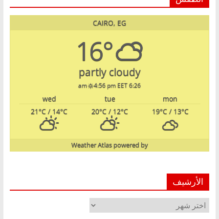
CAIRO, EG
16°
partly cloudy
4:56 pm EET
6:26 am
wed
tue
mon
21
°C
/ 14
°C
20
°C
/ 12
°C
19
°C
/ 13
°C
Weather Atlas
powered by
الأرشيف
الأرشيف