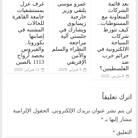
بعد قائمة
عمرو موسى
غرف عزل
الشركات
يلتقي وزير
بمستشفيات
المتعاونة مع
خارجية
جامعة القاهرة
المستوطنات..
زيمبابوي
للحالات
كيف تتورط
ويشارك في
المشتبه في
شركات
جلستي آلية
إصابتها
السياحة
مراجعة
بكورونا..
الالكترونية في
النظراء والسلم
والفيروس
جرائم حرب
والأمن
يحصد أرواح
ضد
الإفريقي
1113 بالصين
الفلسطينين؟
9 فبراير، 2020
12 فبراير، 2020
8 مارس، 2020
اترك تعليقاً
لن يتم نشر عنوان بريدك الإلكتروني.
الحقول الإلزامية
مشار إليها بـ
*
التعليق
*