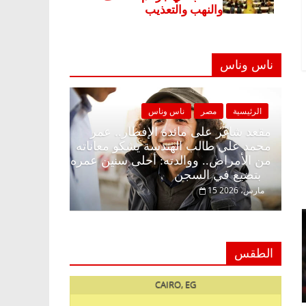
ناس وناس
ة
مصر
ناس وناس
الرئيسية
مصر
ناس وناس
غر على الإفطار وبلكونة بلا زينة
مقعد شاغر على مائدة الإف
. د. عبدالخالق فاروق خبير
محمد علي طالب الهندسة 
ي في انتظار حلم الحرية ولمة
من الأمراض.. ووالدته: أ
بتضيع في السجن
15 مارس، 2026
الطقس
CAIRO, EG