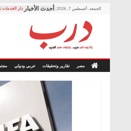
Skip
الجمعة, أغسطس 7, 2026
دار الخدمات ت
to
بعد مؤتمره الص
معاناة أصحاب
content
الشركة المنفذ
فرحات سليمان
درب
أين؟
حزب التحالف 
في الصحة” بال
وأتوه
ودعم المرضى
صور .. اعتماد 
في
مصر
تقارير وتحقيقات
عربي ودولي
مجتم
الوزاري لمدينة
درب..
إنشاء المبنى ا
وتبقى
المجلس القوم
هي
متابعة قضية ا
الدرب
قرينة البراءة 
حق أصيل