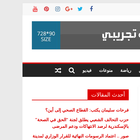
رياضة
منوعات
فيديو
أحدث المقالات
فرحات سليمان يكتب: القطاع الصحي إلى أين؟
حزب التحالف الشعبي يطلق لجنة “الحق في الصحة”
بالإسكندرية لرصد الانتهاكات ودعم المرضى
صور .. اعتماد الرسومات النهائية للقرار الوزاري لمدينة