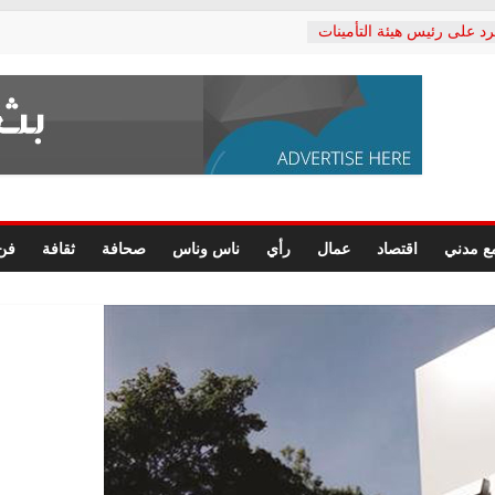
رد على رئيس هيئة التأمينات
حفي: إنكار الأزمة لا ينهي
 المعاشات.. ونطالب بكشف
ة
 يكتب: القطاع الصحي إلى
الشعبي يطلق لجنة “الحق
إسكندرية لرصد الانتهاكات
الرسومات النهائية للقرار
ع مدني
اقتصاد
عمال
رأي
ناس وناس
صحافة
ثقافة
فن
 الصحفيين.. وانتهاء أعمال
لإداري
ي لحقوق الإنسان يعلن
لدكتور محمد زهران.. ويؤكد:
وضمانات المحاكمة العادلة