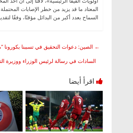
أولويات الفيفا الرئيسية»، لافتا إلى أن أحد ا
المعتاد ما قد يزيد من خطر الإصابات المحتملة ب
السماح بعدد أكبر من البدائل مؤقتًا، وفقًا لتقد
←
الصين: دعوات التحقيق في تسببنا بكورونا “م
صر
ناس وناس
الرئيسية
مصر
ناس وناس
السادات في رسالة لرئيس الوزراء ووزيرة التض
ق فاروق.. خبير اقتصادي
في ذكرى رحيله.. د. نور فرحات
 ميلاده وحيداً على أبواب
قانوني دافع عن قضايا الوطن و
للحرية (بروفايل)
26 يناير، 2026