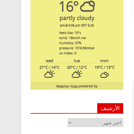
16°
partly cloudy
4:56 pm EET
6:26 am
feels like: 15
°c
wind: 18
km/h
nw
humidity: 57
%
pressure: 1018.96
mbar
uv index: 0
wed
tue
mon
21
°C
/ 14
°C
20
°C
/ 12
°C
19
°C
/ 13
°C
Weather Atlas
powered by
الأرشيف
الأرشيف