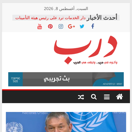
Skip
السبت, أغسطس 8, 2026
to
دار الخدمات ترد على رئيس هيئة التأمينات
content
بعد مؤتمره الصحفي: إنكار الأزمة لا ينهي
معاناة أصحاب المعاشات.. ونطالب بكشف
الشركة المنفذة
فرحات سليمان يكتب: القطاع الصحي إلى
أين؟
حزب التحالف الشعبي يطلق لجنة “الحق
درب
في الصحة” بالإسكندرية لرصد الانتهاكات
ودعم المرضى
صور .. اعتماد الرسومات النهائية للقرار
وأتوه
الوزاري لمدينة الصحفيين.. وانتهاء أعمال
في
إنشاء المبنى الإداري
درب..
المجلس القومي لحقوق الإنسان يعلن
وتبقى
متابعة قضية الدكتور محمد زهران.. ويؤكد:
هي
قرينة البراءة وضمانات المحاكمة العادلة
حق أصيل
الدرب