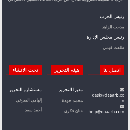
رئيس الحزب
مدحت الزاهد
رئيس مجلس الإدارة
طلعت فهمي
اتصل بنا
هيئة التحرير
تحت الانشاء
مديرا التحرير
مستشارو التحرير
desk@daaarb.co
m
إلهامي الميرغي
محمد جودة
أحمد سعد
حنان فكري
help@daaarb.com