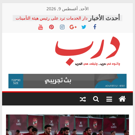
Skip
الأحد, أغسطس 9, 2026
to
دار الخدمات ترد على رئيس هيئة التأمينات
content
بعد مؤتمره الصحفي: إنكار الأزمة لا ينهي
معاناة أصحاب المعاشات.. ونطالب بكشف
الشركة المنفذة
فرحات سليمان يكتب: القطاع الصحي إلى
أين؟
حزب التحالف الشعبي يطلق لجنة “الحق
درب
في الصحة” بالإسكندرية لرصد الانتهاكات
ودعم المرضى
صور .. اعتماد الرسومات النهائية للقرار
وأتوه
الوزاري لمدينة الصحفيين.. وانتهاء أعمال
في
إنشاء المبنى الإداري
درب..
المجلس القومي لحقوق الإنسان يعلن
وتبقى
متابعة قضية الدكتور محمد زهران.. ويؤكد:
هي
قرينة البراءة وضمانات المحاكمة العادلة
حق أصيل
الدرب