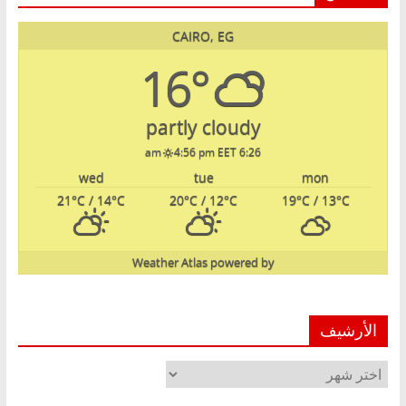
CAIRO, EG
16°
partly cloudy
4:56 pm EET
6:26 am
wed
tue
mon
21
°C
/ 14
°C
20
°C
/ 12
°C
19
°C
/ 13
°C
Weather Atlas
powered by
الأرشيف
الأرشيف