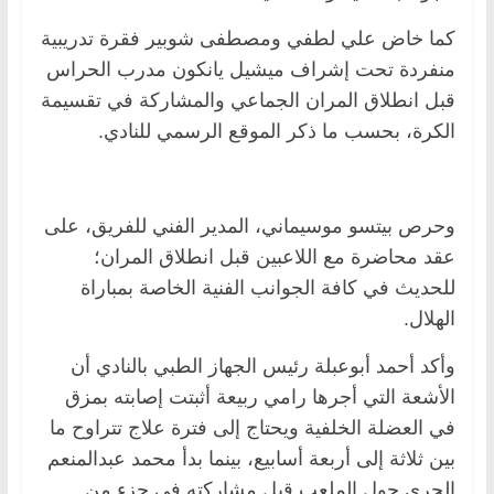
كما خاض علي لطفي ومصطفى شوبير فقرة تدريبية
منفردة تحت إشراف ميشيل يانكون ‏مدرب الحراس
قبل انطلاق المران الجماعي والمشاركة في تقسيمة
الكرة، بحسب ما ذكر الموقع الرسمي للنادي.
وحرص بيتسو موسيماني، المدير الفني للفريق، على
عقد محاضرة مع اللاعبين قبل انطلاق ‏المران؛
للحديث في كافة الجوانب الفنية الخاصة بمباراة
الهلال.‏
وأكد أحمد أبوعبلة رئيس الجهاز الطبي بالنادي أن
الأشعة التي أجرها رامي ربيعة أثبتت إصابته بمزق
في ‏العضلة الخلفية ويحتاج إلى فترة علاج تتراوح ما
بين ثلاثة إلى أربعة أسابيع، بينما بدأ محمد ‏عبدالمنعم
الجري حول الملعب قبل مشاركته في جزء من