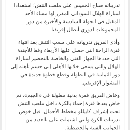
تدريباته صباح الخميس على ملعب التتش؛ ‏استعدادا
لمباراة الهلال السوداني المقرر لها مساء الأحد
المقبل في الجولة السادسة والأخيرة ‏من دور
المجموعات لدوري أبطال إفريقيا.‏
وأدى الفريق تدريباته على ملعب التتش بعد انتهاء
فترة الراحة التي حصل عليها الأربعاء وفقا للأجندة
التي حددها الجهاز الفني والخاصة بالتحضير لمباراة
الهلال والتي يسعى ‏خلالها الأهلي إلى حسم تأهله إلى
دور الثمانية في البطولة ‏وقطع خطوة ‏جديدة في
المشوار ‏الإفريقي.‏
وخاض الفريق فقرة بدنية مطولة في «الجيم»، ثم
خاض بعدها فترة إحماء بالكرة داخل ملعب ‏التتش
تحت إشراف كابيللو مخطط الأحمال، قبل خوض
تدريبات الكرة والتي اشتملت على بالعديد من
الجوانب ‏الفنية والخططية.‏