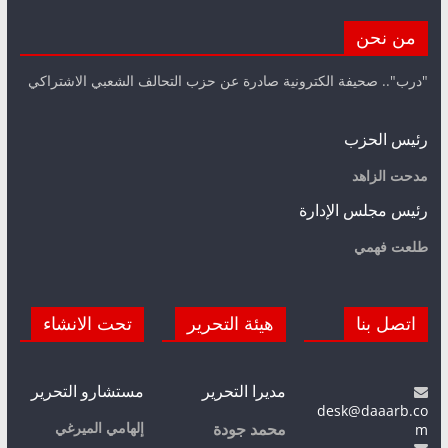
من نحن
"درب".. صحيفة الكترونية صادرة عن حزب التحالف الشعبي الاشتراكي
رئيس الحزب
مدحت الزاهد
رئيس مجلس الإدارة
طلعت فهمي
اتصل بنا
هيئة التحرير
تحت الانشاء
مديرا التحرير
مستشارو التحرير
desk@daaarb.co
m
إلهامي الميرغي
محمد جودة