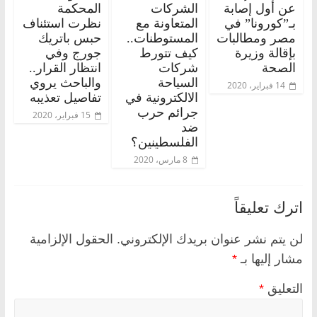
عن أول إصابة
الشركات
المحكمة
بـ”كورونا” في
المتعاونة مع
نظرت استئناف
مصر ومطالبات
المستوطنات..
حبس باتريك
بإقالة وزيرة
كيف تتورط
جورج وفي
الصحة
شركات
انتظار القرار..
السياحة
والباحث يروي
14 فبراير، 2020
الالكترونية في
تفاصيل تعذيبه
جرائم حرب
15 فبراير، 2020
ضد
الفلسطينين؟
8 مارس، 2020
اترك تعليقاً
لن يتم نشر عنوان بريدك الإلكتروني.
الحقول الإلزامية
مشار إليها بـ
*
التعليق
*