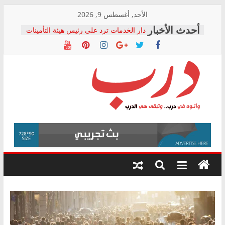
Skip
الأحد, أغسطس 9, 2026
to
دار الخدمات ترد على رئيس هيئة التأمينات
content
بعد مؤتمره الصحفي: إنكار الأزمة لا ينهي
معاناة أصحاب المعاشات.. ونطالب بكشف
الشركة المنفذة
فرحات سليمان يكتب: القطاع الصحي إلى
أين؟
حزب التحالف الشعبي يطلق لجنة “الحق
درب
في الصحة” بالإسكندرية لرصد الانتهاكات
ودعم المرضى
صور .. اعتماد الرسومات النهائية للقرار
وأتوه
الوزاري لمدينة الصحفيين.. وانتهاء أعمال
في
إنشاء المبنى الإداري
درب..
المجلس القومي لحقوق الإنسان يعلن
وتبقى
متابعة قضية الدكتور محمد زهران.. ويؤكد:
هي
قرينة البراءة وضمانات المحاكمة العادلة
حق أصيل
الدرب