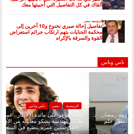
ناس وناس
رئيسية
مصر
ناس وناس
الرئيسية
 شاغر على الإفطار وبلكونة بلا زينة رمضان.. د.
مقعد شاغ
الخالق فاروق خبير اقتصادي في انتظار حلم
طالب الهن
أحلى سنين عمره بتضيع في السجن