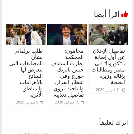
تفاصيل الإعلان
محامون:
طلب برلماني
عن أول إصابة
المحكمة
بشأن
بـ”كورونا” في
نظرت استئناف
المضايقات التى
مصر ومطالبات
حبس باتريك
يتعرض لها
بإقالة وزيرة
جورج وفي
السائح
الصحة
انتظار القرار..
بالأهرامات
والباحث يروي
والمناطق
14 فبراير، 2020
تفاصيل تعذيبه
الأثرية
15 فبراير، 2020
9 فبراير، 2020
اترك تعليقاً