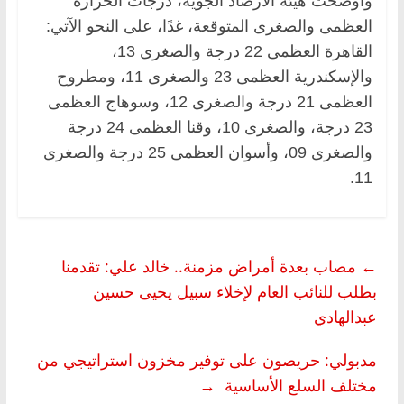
وأوضحت هيئة الأرصاد الجوية، درجات الحرارة
العظمى والصغرى المتوقعة، غدًا، على النحو الآتي:
القاهرة العظمى 22 درجة والصغرى 13،
والإسكندرية العظمى 23 والصغرى 11، ومطروح
العظمى 21 درجة والصغرى 12، وسوهاج العظمى
23 درجة، والصغرى 10، وقنا العظمى 24 درجة
والصغرى 09، وأسوان العظمى 25 درجة والصغرى
11.
←
مصاب بعدة أمراض مزمنة.. خالد علي: تقدمنا
بطلب للنائب العام لإخلاء سبيل يحيى حسين
عبدالهادي
مدبولي: حريصون على توفير مخزون استراتيجي من
مختلف السلع الأساسية
→