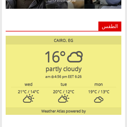
اير، 2026
15 مارس، 2026
الطقس
CAIRO, EG
16°
partly cloudy
4:56 pm EET
6:26 am
wed
tue
mon
21
°C
/ 14
°C
20
°C
/ 12
°C
19
°C
/ 13
°C
Weather Atlas
powered by