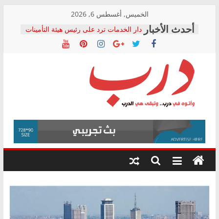
Skip
الخميس, أغسطس 6, 2026
to
دار الخدمات ترد على رئيس هيئة التأمينات
content
بعد مؤتمره الصحفي: إنكار الأزمة لا ينهي
معاناة أصحاب المعاشات.. ونطالب بكشف
الشركة المنفذة
فرحات سليمان يكتب: القطاع الصحي إلى
أين؟
حزب التحالف الشعبي يطلق لجنة “الحق
درب
في الصحة” بالإسكندرية لرصد الانتهاكات
ودعم المرضى
صور .. اعتماد الرسومات النهائية للقرار
وأتوه
الوزاري لمدينة الصحفيين.. وانتهاء أعمال
في
إنشاء المبنى الإداري
درب..
المجلس القومي لحقوق الإنسان يعلن
وتبقى
متابعة قضية الدكتور محمد زهران.. ويؤكد:
هي
قرينة البراءة وضمانات المحاكمة العادلة
حق أصيل
الدرب