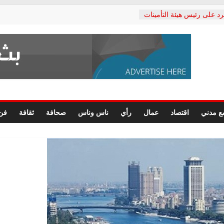
رد على رئيس هيئة التأمينات
حفي: إنكار الأزمة لا ينهي
 المعاشات.. ونطالب بكشف
ة
 يكتب: القطاع الصحي إلى
الشعبي يطلق لجنة “الحق
إسكندرية لرصد الانتهاكات
الرسومات النهائية للقرار
ع مدني
اقتصاد
عمال
رأي
ناس وناس
صحافة
ثقافة
فن
 الصحفيين.. وانتهاء أعمال
لإداري
ي لحقوق الإنسان يعلن
لدكتور محمد زهران.. ويؤكد:
وضمانات المحاكمة العادلة