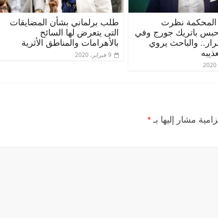
المحكمة نظرت
طلب برلماني بشأن المضايقات
حبس باتريك جورج وفي
التى يتعرض لها السائح
قرار.. والباحث يروي
بالأهرامات والمناطق الأثرية
ذيبه
9 فبراير، 2020
زامية مشار إليها بـ
*