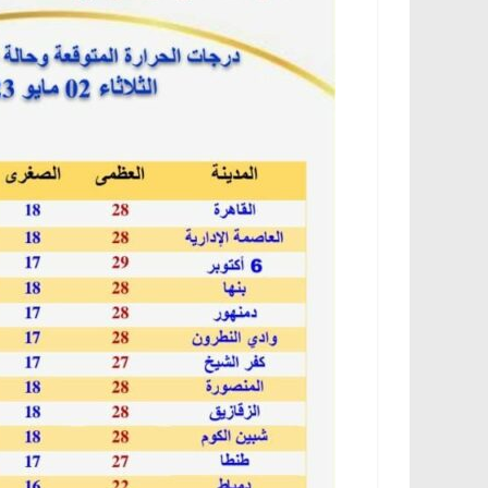
الرئيسية
مصر
ناس وناس
الرئيسية
مصر
ن
د. عبدالخالق فاروق.. خبير اقتصادي
في ذكرى رحيله.. د
يحتفل بذكرى ميلاده وحيداً على أبواب
قانوني دافع عن قض
السبعين (بروفايل)
للحرية (بروفايل)
26 يناير، 2026
26 يناير، 2026