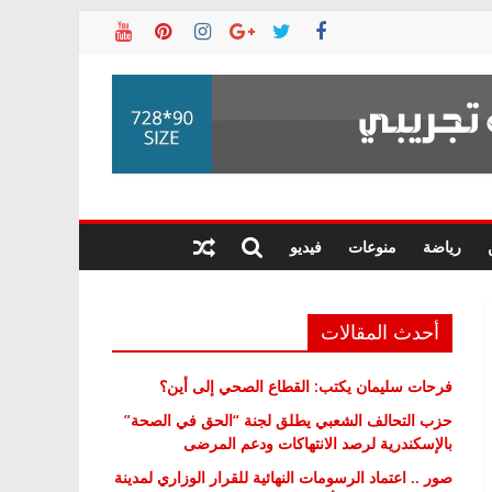
رياضة
منوعات
فيديو
أحدث المقالات
فرحات سليمان يكتب: القطاع الصحي إلى أين؟
حزب التحالف الشعبي يطلق لجنة “الحق في الصحة”
بالإسكندرية لرصد الانتهاكات ودعم المرضى
صور .. اعتماد الرسومات النهائية للقرار الوزاري لمدينة