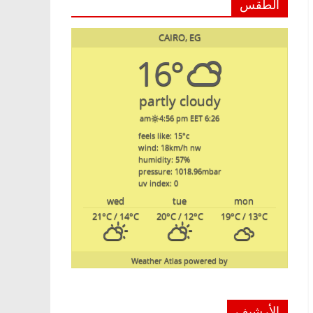
الطقس
CAIRO, EG
16°
partly cloudy
4:56 pm EET
6:26 am
feels like: 15
°c
wind: 18
km/h
nw
humidity: 57
%
pressure: 1018.96
mbar
uv index: 0
wed
tue
mon
21
°C
/ 14
°C
20
°C
/ 12
°C
19
°C
/ 13
°C
Weather Atlas
powered by
الأرشيف