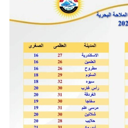
الرئيسية
مصر
ناس وناس
اس وناس
مقعد شاغر على مائدة الإفطار.. يحيى
. نور فرحات فقيه
حسين عبدالهادي فارس مقاومة
ايا الوطن وانحاز
الخصخصة الذي دافع عن المال العام
(بروفايل)
21 فبراير، 2026