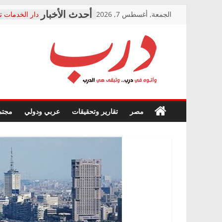
Skip
الجمعة, أغسطس 7, 2026
دار الخدمات ت
to
بعد مؤتمره الص
معاناة أصحاب
content
الشركة المنفذ
فرحات سليمان
درب
أين؟
حزب التحالف 
في الصحة” بال
وأتوه
ودعم المرضى
صور .. اعتماد 
في
مصر
تقارير وتحقيقات
عربي ودولي
مجتم
الوزاري لمدينة
درب..
إنشاء المبنى ا
وتبقى
المجلس القوم
هي
متابعة قضية ا
الدرب
قرينة البراءة 
حق أصيل