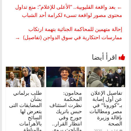
←
بعد واقعة القليوبية.. “الأعلى للإعلام”: منع تداول
محتوى مصور لواقعة تسىء لكرامة أحد الشباب
إحالة متهمين للمحاكمة الجنائية بتهمة ارتكاب
ممارسات احتكارية في سوق الدواجن (تفاصيل)
→
تفاصيل الإعلان
محامون:
طلب برلماني
عن أول إصابة
المحكمة
بشأن
بـ”كورونا” في
نظرت استئناف
المضايقات التى
مصر ومطالبات
حبس باتريك
يتعرض لها
بإقالة وزيرة
جورج وفي
السائح
الصحة
انتظار القرار..
بالأهرامات
والباحث يروي
والمناطق
14 فبراير، 2020