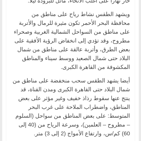
حار نهاراً على أغلب الأنحاء، مائل للبرودة ليلاً.
ويشهد الطقس نشاط رياح على مناطق من
محافظة البحر الأحمر تكون مثيرة للرمال والأتربة
على مناطق من السواحل الشمالية الغربية وصحراء
مطروح، وقد تؤدي إلى انخفاض الرؤية الأفقية على
بعض الطرق، و​أتربة عالقة على مناطق من شمال
البلاد حتى شمال الصعيد ووسط سيناء والمناطق
المكشوفة من القاهرة الكبرى.
أيضا يشهد الطقس ​سحب منخفضة على مناطق من
شمال البلاد حتى القاهرة الكبرى ومدن القناة، قد
ينتج عنها سقوط رذاذ خفيف وغير مؤثر على بعض
المناطق، و​اضطراب الملاحة على غرب البحر
المتوسط: على بعض المناطق من سواحل (السلوم
– مطروح – العلمين)، وسرعة الرياح من (40 إلى
60) كم/س، وارتفاع الأمواج (2 إلى 3) متر.