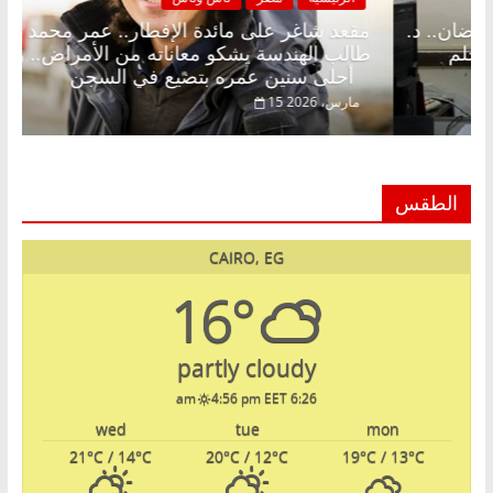
ى الإفطار وبلكونة بلا زينة رمضان.. د.
مقعد شاغر على ما
روق خبير اقتصادي في انتظار حلم
طالب الهندسة يشكو
أحلى سنين عمره بتضيع في السجن
15 مارس، 2026
الطقس
CAIRO, EG
16°
partly cloudy
4:56 pm EET
6:26 am
wed
tue
mon
21
°C
/ 14
°C
20
°C
/ 12
°C
19
°C
/ 13
°C