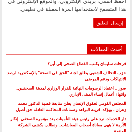
احفظ اسمي، بريدي الإلكتروني، والموقع الإلكتروني في
هذا المتصفح لاستخدامها المرة المقبلة في تعليقي.
أحدث المقالات
فرحات سليمان يكتب: القطاع الصحي إلى أين؟
حزب التحالف الشعبي يطلق لجنة “الحق في الصحة” بالإسكندرية لرصد
الانتهاكات ودعم المرضى
صور .. اعتماد الرسومات النهائية للقرار الوزاري لمدينة الصحفيين..
وانتهاء أعمال إنشاء المبنى الإداري
المجلس القومي لحقوق الإنسان يعلن متابعة قضية الدكتور محمد
زهران.. ويؤكد: قرينة البراءة وضمانات المحاكمة العادلة حق أصيل
دار الخدمات ترد على رئيس هيئة التأمينات بعد مؤتمره الصحفي: إنكار
الأزمة لا ينهي معاناة أصحاب المعاشات.. ونطالب بكشف الشركة
المنفذة