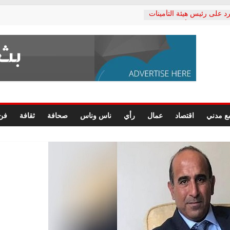
د على رئيس هيئة التأمينات
حفي: إنكار الأزمة لا ينهي
 المعاشات.. ونطالب بكشف
ة
 يكتب: القطاع الصحي إلى
الشعبي يطلق لجنة “الحق
إسكندرية لرصد الانتهاكات
الرسومات النهائية للقرار
ع مدني
اقتصاد
عمال
رأي
ناس وناس
صحافة
ثقافة
فن
 الصحفيين.. وانتهاء أعمال
لإداري
 لحقوق الإنسان يعلن
دكتور محمد زهران.. ويؤكد:
وضمانات المحاكمة العادلة