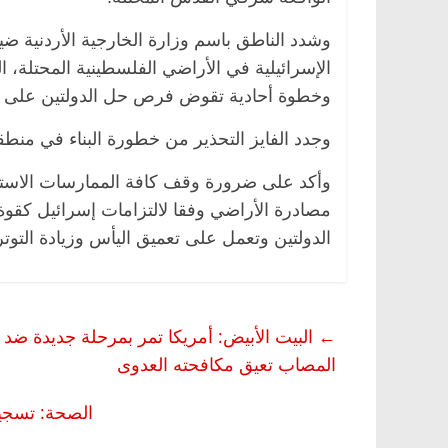
وشدد الناطق باسم وزارة الخارجية الأردنية ضي
الإسرائيلية في الأراضي الفلسطينية المحتلة،
وخطوة أحادية تقوض فرص حل الدولتين على أ
اس وناس
الرئيسية
مصر
ناس وناس
.. خبير اقتصادي
في ذكرى رحيله.. د. نور فرحات فقيه
وجدد الفايز التحذير من خطورة البناء في منطقة E1 وفي كافة الأراضي الفلسطينية المح
 وحيداً على أبواب
قانوني دافع عن قضايا الوطن وانحاز
للحرية (بروفايل)
وأكد على ضرورة وقف كافة الممارسات الاستيطاني
26 يناير، 2026
مصادرة الأراضي وفقا لالتزامات إسرائيل كقوة
الدولتين وتعمل على تعميق اليأس وزيادة التوتر
←
البيت الأبيض: أمريكا تمر بمرحلة جديدة ضد ا
المصاب تعيق مكافحته العدوى
الصحة: تسجيل 167 حالة إيجابية جديدة لفيروس كورونا.. و