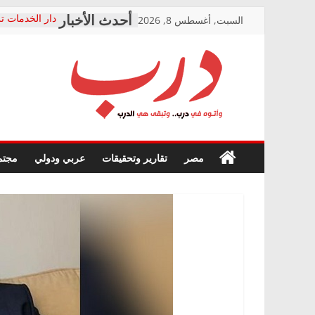
Skip
السبت, أغسطس 8, 2026
دار الخدمات تر
to
بعد مؤتمره الص
معاناة أصحاب
content
الشركة المنفذ
فرحات سليمان
درب
أين؟
حزب التحالف 
في الصحة” بال
وأتوه
ودعم المرضى
صور .. اعتماد 
في
مصر
تقارير وتحقيقات
عربي ودولي
مجتم
الوزاري لمدينة
درب..
إنشاء المبنى ا
وتبقى
المجلس القومي
هي
متابعة قضية ال
الدرب
قرينة البراءة 
حق أصيل