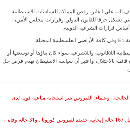
ف الله علي الفايز، رفض المملكة للسياسات الاستيطانية
 التي تشكل خرقا للقانون الدولي وقرارات مجلس الأمن،
الرئيسية
مصر
ناس وناس
الرئيسية
مصر
ساس قرارات الشرعية الدولية.
مقعد شاغر على مائدة الإفطار.. يحيى
مقعد شاغر على 
حسين عبدالهادي فارس مقاومة
رمضان.. د. عب
تلة.
الخصخصة الذي دافع عن المال العام
اقتصادي في ان
(بروفايل)
الحبايب
ة اللاقانونية واللاشرعية سواء كان بناؤها أو توسعتها أو
21 فبراير، 2026
22 فبراير، 2026
 قائمة بالاحتلال، واعتبر أن سياسة الاستيطان تهدم فرص حل
.
لجائحة.. وعلماء: الفيروس يثير استجابة مناعية قوية لدى
31 حالة وفاة
→