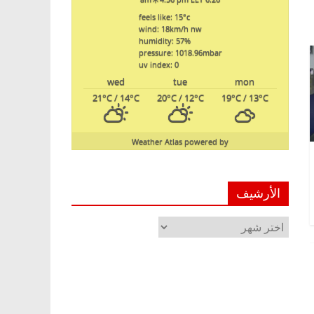
feels like: 15
°c
wind: 18
km/h
nw
humidity: 57
%
pressure: 1018.96
mbar
uv index: 0
wed
tue
mon
21
°C
/ 14
°C
20
°C
/ 12
°C
19
°C
/ 13
°C
Weather Atlas
powered by
الأرشيف
الأرشيف