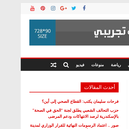
رياضة
منوعات
فيديو
أحدث المقالات
فرحات سليمان يكتب: القطاع الصحي إلى أين؟
حزب التحالف الشعبي يطلق لجنة “الحق في الصحة”
بالإسكندرية لرصد الانتهاكات ودعم المرضى
صور .. اعتماد الرسومات النهائية للقرار الوزاري لمدينة