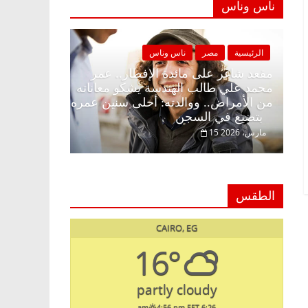
ناس وناس
ناس وناس
الرئيسية
مصر
ناس وناس
الإفطار وبلكونة بلا زينة
مقعد شاغر على مائدة الإفطار.. 
دالخالق فاروق خبير
محمد علي طالب الهندسة يشكو مع
تظار حلم الحرية ولمة
من الأمراض.. ووالدته: أحلى سني
بتضيع في السجن
15 مارس، 2026
الطقس
CAIRO, EG
16°
partly cloudy
4:56 pm EET
6:26 am