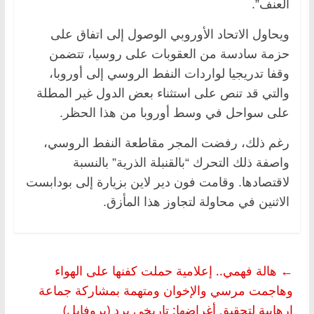
العنف”.
ويحاول الاتحاد الأوروبي الوصول إلى اتفاق على
حزمة سادسة من العقوبات على روسيا، تتضمن
وقفا تدريجيا لواردات النفط الروسي إلى أوروبا،
والتي قد تنص على استثناء بعض الدول غير المطلة
على سواحل في وسط أوروبا من هذا الحظر.
رغم ذلك، رفضت المجر مقاطعة النفط الروسي،
واصفة ذلك التحرك “بالقنبلة الذرية” بالنسبة
لاقتصادها. وقامت فون دير لاين بزيارة إلى بودابست
الاثنين في محاولة لتجاوز هذا المأزق.
←
هالة فهمي.. إعلامية حملت كفنها على الهواء
وهاجمت مرسي والإخوان ومتهمة بمشاركة جماعة
إرهابية لتحقيق أغراضها: تاريخي يرد (بروفايل)