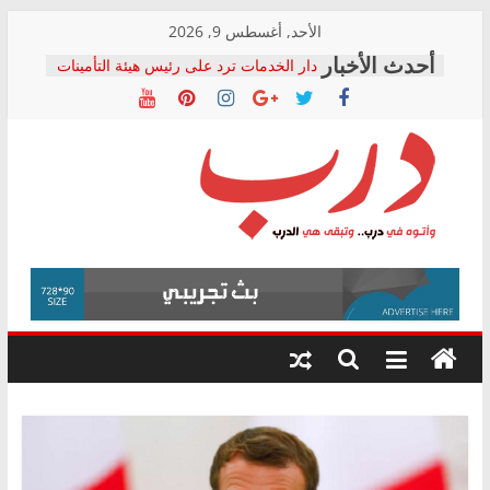
Skip
الأحد, أغسطس 9, 2026
to
دار الخدمات ترد على رئيس هيئة التأمينات
content
بعد مؤتمره الصحفي: إنكار الأزمة لا ينهي
معاناة أصحاب المعاشات.. ونطالب بكشف
الشركة المنفذة
فرحات سليمان يكتب: القطاع الصحي إلى
أين؟
حزب التحالف الشعبي يطلق لجنة “الحق
درب
في الصحة” بالإسكندرية لرصد الانتهاكات
ودعم المرضى
صور .. اعتماد الرسومات النهائية للقرار
وأتوه
الوزاري لمدينة الصحفيين.. وانتهاء أعمال
في
إنشاء المبنى الإداري
درب..
المجلس القومي لحقوق الإنسان يعلن
وتبقى
متابعة قضية الدكتور محمد زهران.. ويؤكد:
هي
قرينة البراءة وضمانات المحاكمة العادلة
حق أصيل
الدرب