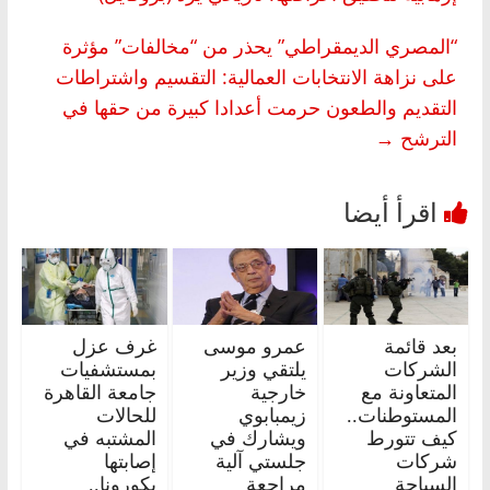
“المصري الديمقراطي” يحذر من “مخالفات” مؤثرة
على نزاهة الانتخابات العمالية: التقسيم واشتراطات
التقديم والطعون حرمت أعدادا كبيرة من حقها في
الترشح
→
بعد قائمة
عمرو موسى
غرف عزل
الشركات
يلتقي وزير
بمستشفيات
المتعاونة مع
خارجية
جامعة القاهرة
المستوطنات..
زيمبابوي
للحالات
كيف تتورط
ويشارك في
المشتبه في
شركات
جلستي آلية
إصابتها
السياحة
مراجعة
بكورونا..