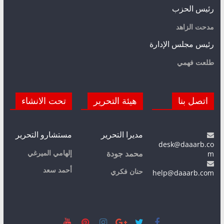
رئيس الحزب
مدحت الزاهد
رئيس مجلس الإدارة
طلعت فهمي
اتصل بنا
هيئة التحرير
تحت الانشاء
مديرا التحرير
مستشارو التحرير
desk@daaarb.co
m
إلهامي الميرغي
محمد جودة
أحمد سعد
حنان فكري
help@daaarb.com