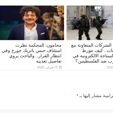
 الشركات المتعاونة مع
محامون: المحكمة نظرت
ات.. كيف تتورط
استئناف حبس باتريك جورج وفي
الرئيسية
مصر
ناس وناس
الرئيسي
ياحة الالكترونية في
انتظار القرار.. والباحث يروي
مقعد شاغر على مائدة الإفطار.. يحيى
مقعد شا
ب ضد الفلسطينين؟
تفاصيل تعذيبه
 فقيه
حسين عبدالهادي فارس مقاومة
رمضان.
15 فبراير، 2020
انحاز
الخصخصة الذي دافع عن المال العام
اقتصاد
(بروفايل)
الحبايب
21 فبراير، 2026
22 فبراير، 2026
زامية مشار إليها بـ
*