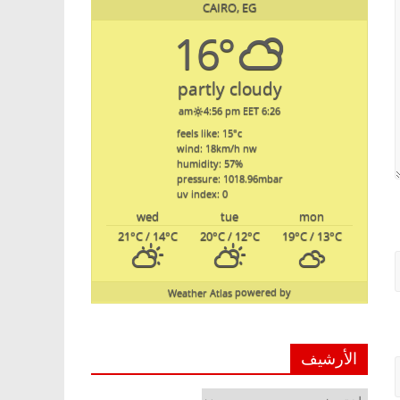
CAIRO, EG
16°
partly cloudy
4:56 pm EET
6:26 am
feels like: 15
°c
wind: 18
km/h
nw
humidity: 57
%
pressure: 1018.96
mbar
uv index: 0
wed
tue
mon
21
°C
/ 14
°C
20
°C
/ 12
°C
19
°C
/ 13
°C
Weather Atlas
powered by
الأرشيف
الأرشيف