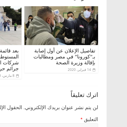
تفاصيل الإعلان عن أول إصابة
بعد قائمة
بـ”كورونا” في مصر ومطالبات
المستوطن
بإقالة وزيرة الصحة
شركات الس
صر
ناس وناس
الرئيسية
مصر
ناس وناس
جرائم حر
14 فبراير، 2020
ق فاروق.. خبير اقتصادي
في ذكرى رحيله.. د. نور فرحات
8 مارس، 2020
 ميلاده وحيداً على أبواب
قانوني دافع عن قضايا الوطن و
للحرية (بروفايل)
26 يناير، 2026
اترك تعليقاً
لن يتم نشر عنوان بريدك الإلكتروني.
الحقول الإل
التعليق
*