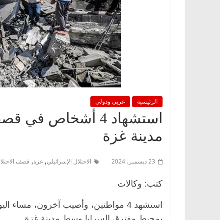
الرئيسية
عربي ودولي
استشهاد 4 أشخاص ف
مدينة غزة
,
,
23 ديسمبر، 2024
الاحتلال الإسرائيلي
غزة
قصف الاحتلا
كتب: وكالات
استشهد 4 مواطنين، وأصيب آخرون، مساء 
بمحيط مفترق السرايا وسط مدينة غزة.