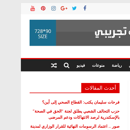
رياضة
منوعات
فيديو
أحدث المقالات
فرحات سليمان يكتب: القطاع الصحي إلى أين؟
حزب التحالف الشعبي يطلق لجنة “الحق في الصحة”
بالإسكندرية لرصد الانتهاكات ودعم المرضى
صور .. اعتماد الرسومات النهائية للقرار الوزاري لمدينة