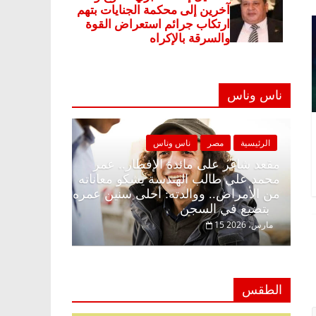
ناس وناس
ة
مصر
ناس وناس
الرئيسية
مصر
ناس وناس
غر على الإفطار وبلكونة بلا زينة
مقعد شاغر على مائدة الإف
. د. عبدالخالق فاروق خبير
محمد علي طالب الهندسة 
ي في انتظار حلم الحرية ولمة
من الأمراض.. ووالدته: أ
بتضيع في السجن
15 مارس، 2026
الطقس