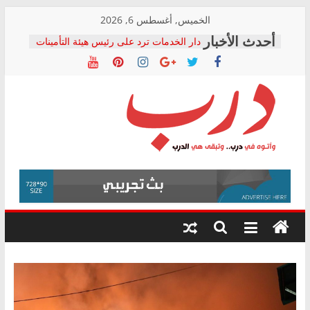
Skip
الخميس, أغسطس 6, 2026
to
دار الخدمات ترد على رئيس هيئة التأمينات
content
بعد مؤتمره الصحفي: إنكار الأزمة لا ينهي
معاناة أصحاب المعاشات.. ونطالب بكشف
الشركة المنفذة
فرحات سليمان يكتب: القطاع الصحي إلى
أين؟
حزب التحالف الشعبي يطلق لجنة “الحق
درب
في الصحة” بالإسكندرية لرصد الانتهاكات
ودعم المرضى
صور .. اعتماد الرسومات النهائية للقرار
وأتوه
الوزاري لمدينة الصحفيين.. وانتهاء أعمال
في
إنشاء المبنى الإداري
درب..
المجلس القومي لحقوق الإنسان يعلن
وتبقى
متابعة قضية الدكتور محمد زهران.. ويؤكد:
هي
قرينة البراءة وضمانات المحاكمة العادلة
حق أصيل
الدرب