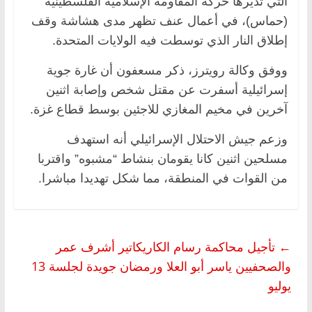
التي تديرها حركة المقاومة الإسلامية الفلسطينية
(حماس)، في أعمال عنف تظهر مدى هشاشة وقف
إطلاق النار الذي توسطت فيه الولايات المتحدة.
ووفق وكالة رويترز، ذكر مسعفون ​أن غارة جوية
إسرائيلية أسفرت عن مقتل شخص وإصابة اثنين
آخرين في مخيم المغازي ​للاجئين بوسط قطاع غزة.
وزعم جيش الاحتلال الإسرائيلي أنه استهدف
مسلحين اثنين كانا يقومان ⁠بنشاط “مشبوه” واقتربا
من القوات في المنطقة، مما شكل تهديدا مباشرا.
←
تأجيل محاكمة رسام الكاريكاتير أشرف عمر
والصحفيين ياسر أبو العلا ورمضان جويدة لجلسة 13
يوليو