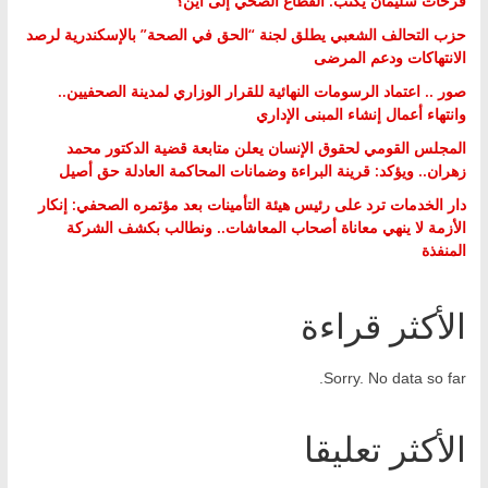
فرحات سليمان يكتب: القطاع الصحي إلى أين؟
حزب التحالف الشعبي يطلق لجنة “الحق في الصحة” بالإسكندرية لرصد
الانتهاكات ودعم المرضى
صور .. اعتماد الرسومات النهائية للقرار الوزاري لمدينة الصحفيين..
وانتهاء أعمال إنشاء المبنى الإداري
المجلس القومي لحقوق الإنسان يعلن متابعة قضية الدكتور محمد
زهران.. ويؤكد: قرينة البراءة وضمانات المحاكمة العادلة حق أصيل
دار الخدمات ترد على رئيس هيئة التأمينات بعد مؤتمره الصحفي: إنكار
الأزمة لا ينهي معاناة أصحاب المعاشات.. ونطالب بكشف الشركة
المنفذة
الأكثر قراءة
Sorry. No data so far.
الأكثر تعليقا