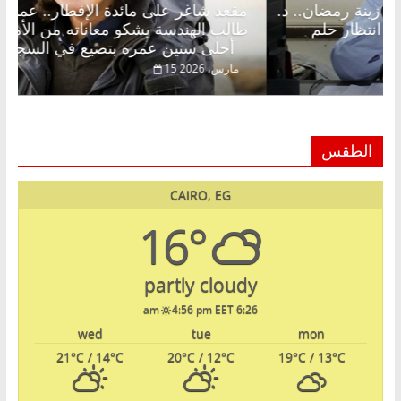
 شاغر على الإفطار وبلكونة بلا زينة رمضان.. د.
مقعد شاغ
الخالق فاروق خبير اقتصادي في انتظار حلم
طالب الهن
أحلى سنين عمره بتضيع في السجن
اير، 2026
15 مارس، 2026
الطقس
CAIRO, EG
16°
partly cloudy
4:56 pm EET
6:26 am
wed
tue
mon
21
°C
/ 14
°C
20
°C
/ 12
°C
19
°C
/ 13
°C