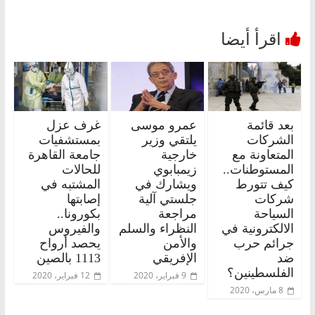
بعد قائمة
عمرو موسى
غرف عزل
الشركات
يلتقي وزير
بمستشفيات
المتعاونة مع
خارجية
جامعة القاهرة
المستوطنات..
زيمبابوي
للحالات
كيف تتورط
ويشارك في
المشتبه في
شركات
جلستي آلية
إصابتها
السياحة
مراجعة
بكورونا..
الالكترونية في
النظراء والسلم
والفيروس
جرائم حرب
والأمن
يحصد أرواح
ضد
الإفريقي
1113 بالصين
الفلسطينين؟
9 فبراير، 2020
12 فبراير، 2020
8 مارس، 2020