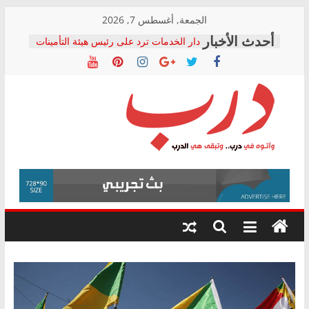
Skip
الجمعة, أغسطس 7, 2026
to
دار الخدمات ترد على رئيس هيئة التأمينات
content
بعد مؤتمره الصحفي: إنكار الأزمة لا ينهي
معاناة أصحاب المعاشات.. ونطالب بكشف
الشركة المنفذة
فرحات سليمان يكتب: القطاع الصحي إلى
أين؟
حزب التحالف الشعبي يطلق لجنة “الحق
درب
في الصحة” بالإسكندرية لرصد الانتهاكات
ودعم المرضى
صور .. اعتماد الرسومات النهائية للقرار
وأتوه
الوزاري لمدينة الصحفيين.. وانتهاء أعمال
في
إنشاء المبنى الإداري
درب..
المجلس القومي لحقوق الإنسان يعلن
وتبقى
متابعة قضية الدكتور محمد زهران.. ويؤكد:
هي
قرينة البراءة وضمانات المحاكمة العادلة
حق أصيل
الدرب