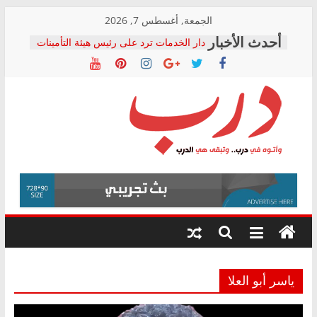
Skip
الجمعة, أغسطس 7, 2026
to
دار الخدمات ترد على رئيس هيئة التأمينات
content
بعد مؤتمره الصحفي: إنكار الأزمة لا ينهي
معاناة أصحاب المعاشات.. ونطالب بكشف
الشركة المنفذة
فرحات سليمان يكتب: القطاع الصحي إلى
أين؟
حزب التحالف الشعبي يطلق لجنة “الحق
درب
في الصحة” بالإسكندرية لرصد الانتهاكات
ودعم المرضى
صور .. اعتماد الرسومات النهائية للقرار
وأتوه
الوزاري لمدينة الصحفيين.. وانتهاء أعمال
في
إنشاء المبنى الإداري
درب..
المجلس القومي لحقوق الإنسان يعلن
وتبقى
متابعة قضية الدكتور محمد زهران.. ويؤكد:
هي
قرينة البراءة وضمانات المحاكمة العادلة
حق أصيل
الدرب
ياسر أبو العلا