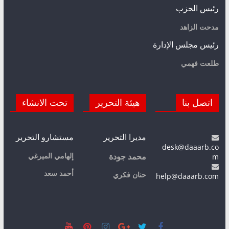
رئيس الحزب
مدحت الزاهد
رئيس مجلس الإدارة
طلعت فهمي
اتصل بنا
هيئة التحرير
تحت الانشاء
مديرا التحرير
مستشارو التحرير
desk@daaarb.co
m
إلهامي الميرغي
محمد جودة
أحمد سعد
حنان فكري
help@daaarb.com