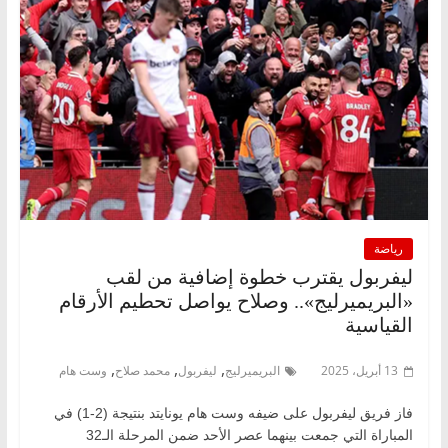
رياضة
ليفربول يقترب خطوة إضافية من لقب
«البريميرليج».. وصلاح يواصل تحطيم الأرقام
القياسية
,
,
,
13 أبريل، 2025
البريميرليج
ليفربول
محمد صلاح
وست هام
فاز فريق ليفربول على ضيفه وست هام يونايتد بنتيجة (2-1) في
المباراة التي جمعت بينهما عصر الأحد ضمن المرحلة الـ32