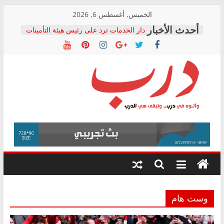
Skip
الخميس, أغسطس 6, 2026
to
دار الخدمات ترد على رئيس هيئة التأمينات
content
بعد مؤتمره الصحفي: إنكار الأزمة لا ينهي
معاناة أصحاب المعاشات.. ونطالب بكشف
الشركة المنفذة
فرحات سليمان يكتب: القطاع الصحي إلى
أين؟
حزب التحالف الشعبي يطلق لجنة “الحق
درب
في الصحة” بالإسكندرية لرصد الانتهاكات
ودعم المرضى
صور .. اعتماد الرسومات النهائية للقرار
وأتوه
الوزاري لمدينة الصحفيين.. وانتهاء أعمال
في
إنشاء المبنى الإداري
درب..
المجلس القومي لحقوق الإنسان يعلن
وتبقى
متابعة قضية الدكتور محمد زهران.. ويؤكد:
هي
قرينة البراءة وضمانات المحاكمة العادلة
حق أصيل
الدرب
وست هام