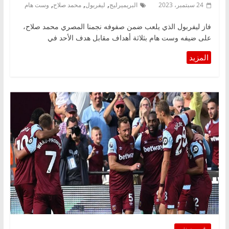
,
,
,
24 سبتمبر، 2023
البريميرليج
ليفربول
محمد صلاح
وست هام
فاز ليفربول الذي يلعب ضمن صفوفه نجمنا المصري محمد صلاح،
على ضيفه وست هام بثلاثة أهداف مقابل هدف الأحد في
غير مصنف