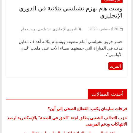
وست هام يهزم تشيلسي بثلاثية في الدوري
الإنجليزي
,
,
20 أغسطس، 2023
الدوري الإنجليزي
تشيلسي
وست هام
خسر فريق تشيلسي أمام مضيفه ويستهام بثلاثة أهداف مقابل
هدف في المباراة التي جمعتهما مساء الأحد على ملعب “لندن
الأولمبي”،
أحدث المقالات
فرحات سليمان يكتب: القطاع الصحي إلى أين؟
حزب التحالف الشعبي يطلق لجنة “الحق في الصحة” بالإسكندرية لرصد
الانتهاكات ودعم المرضى