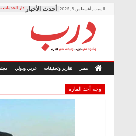
Skip
السبت, أغسطس 8, 2026
دار الخدمات تر
to
بعد مؤتمره الص
معاناة أصحاب
content
الشركة المنفذ
فرحات سليمان
درب
أين؟
حزب التحالف 
في الصحة” بال
وأتوه
ودعم المرضى
صور .. اعتماد 
في
مصر
تقارير وتحقيقات
عربي ودولي
مجتم
الوزاري لمدينة
درب..
إنشاء المبنى ا
وتبقى
المجلس القومي
هي
متابعة قضية ال
وجه أحد المارة
الدرب
قرينة البراءة 
حق أصيل