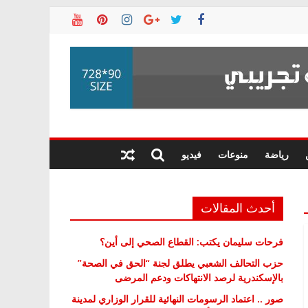
رياضة
منوعات
فيديو
أحدث المقالات
فرحات سليمان يكتب: القطاع الصحي إلى أين؟
حزب التحالف الشعبي يطلق لجنة “الحق في الصحة”
بالإسكندرية لرصد الانتهاكات ودعم المرضى
صور .. اعتماد الرسومات النهائية للقرار الوزاري لمدينة