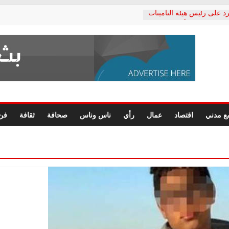
د على رئيس هيئة التأمينات
حفي: إنكار الأزمة لا ينهي
 المعاشات.. ونطالب بكشف
ة
 يكتب: القطاع الصحي إلى
الشعبي يطلق لجنة “الحق
إسكندرية لرصد الانتهاكات
الرسومات النهائية للقرار
ع مدني
اقتصاد
عمال
رأي
ناس وناس
صحافة
ثقافة
فن
 الصحفيين.. وانتهاء أعمال
لإداري
 لحقوق الإنسان يعلن
دكتور محمد زهران.. ويؤكد:
وضمانات المحاكمة العادلة