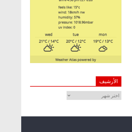
feels like: 15
°c
wind: 18
km/h
nw
humidity: 57
%
pressure: 1018.96
mbar
uv index: 0
wed
tue
mon
21
°C
/ 14
°C
20
°C
/ 12
°C
19
°C
/ 13
°C
Weather Atlas
powered by
الأرشيف
الأرشيف