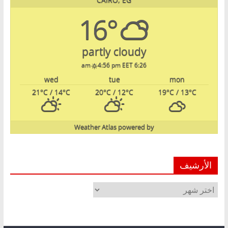
CAIRO, EG
16°
partly cloudy
4:56 pm EET
6:26 am
wed
tue
mon
21
°C
/ 14
°C
20
°C
/ 12
°C
19
°C
/ 13
°C
Weather Atlas
powered by
الأرشيف
الأرشيف