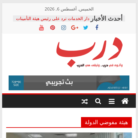
Skip
الخميس, أغسطس 6, 2026
to
دار الخدمات ترد على رئيس هيئة التأمينات
content
بعد مؤتمره الصحفي: إنكار الأزمة لا ينهي
معاناة أصحاب المعاشات.. ونطالب بكشف
الشركة المنفذة
فرحات سليمان يكتب: القطاع الصحي إلى
أين؟
حزب التحالف الشعبي يطلق لجنة “الحق
درب
في الصحة” بالإسكندرية لرصد الانتهاكات
ودعم المرضى
صور .. اعتماد الرسومات النهائية للقرار
وأتوه
الوزاري لمدينة الصحفيين.. وانتهاء أعمال
في
إنشاء المبنى الإداري
درب..
المجلس القومي لحقوق الإنسان يعلن
وتبقى
متابعة قضية الدكتور محمد زهران.. ويؤكد:
هي
قرينة البراءة وضمانات المحاكمة العادلة
حق أصيل
الدرب
هيئة مفوضي الدولة