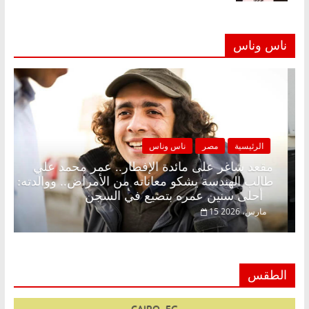
ناس وناس
الرئيسية
مصر
ناس وناس
 بلا زينة رمضان.. د.
مقعد شاغر على مائدة الإفطار.. ع
ي في انتظار حلم
طالب الهندسة يشكو معاناته من الأم
أحلى سنين عمره بتضيع في السجن
15 مارس، 2026
الطقس