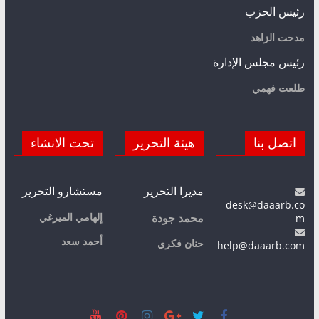
رئيس الحزب
مدحت الزاهد
رئيس مجلس الإدارة
طلعت فهمي
اتصل بنا
هيئة التحرير
تحت الانشاء
مديرا التحرير
مستشارو التحرير
desk@daaarb.co
m
إلهامي الميرغي
محمد جودة
أحمد سعد
حنان فكري
help@daaarb.com