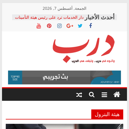
Skip
الجمعة, أغسطس 7, 2026
to
دار الخدمات ترد على رئيس هيئة التأمينات
content
بعد مؤتمره الصحفي: إنكار الأزمة لا ينهي
معاناة أصحاب المعاشات.. ونطالب بكشف
الشركة المنفذة
فرحات سليمان يكتب: القطاع الصحي إلى
أين؟
حزب التحالف الشعبي يطلق لجنة “الحق
درب
في الصحة” بالإسكندرية لرصد الانتهاكات
ودعم المرضى
صور .. اعتماد الرسومات النهائية للقرار
وأتوه
الوزاري لمدينة الصحفيين.. وانتهاء أعمال
في
إنشاء المبنى الإداري
درب..
المجلس القومي لحقوق الإنسان يعلن
وتبقى
متابعة قضية الدكتور محمد زهران.. ويؤكد:
هي
قرينة البراءة وضمانات المحاكمة العادلة
حق أصيل
الدرب
هيئة البترول