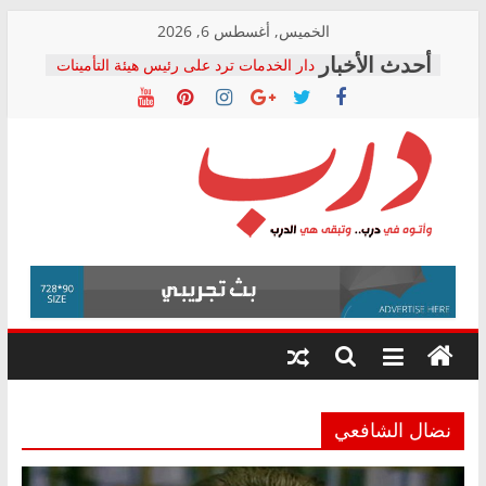
Skip
الخميس, أغسطس 6, 2026
to
دار الخدمات ترد على رئيس هيئة التأمينات
content
بعد مؤتمره الصحفي: إنكار الأزمة لا ينهي
معاناة أصحاب المعاشات.. ونطالب بكشف
الشركة المنفذة
فرحات سليمان يكتب: القطاع الصحي إلى
أين؟
حزب التحالف الشعبي يطلق لجنة “الحق
درب
في الصحة” بالإسكندرية لرصد الانتهاكات
ودعم المرضى
صور .. اعتماد الرسومات النهائية للقرار
وأتوه
الوزاري لمدينة الصحفيين.. وانتهاء أعمال
في
إنشاء المبنى الإداري
درب..
المجلس القومي لحقوق الإنسان يعلن
وتبقى
متابعة قضية الدكتور محمد زهران.. ويؤكد:
هي
قرينة البراءة وضمانات المحاكمة العادلة
حق أصيل
الدرب
نضال الشافعي