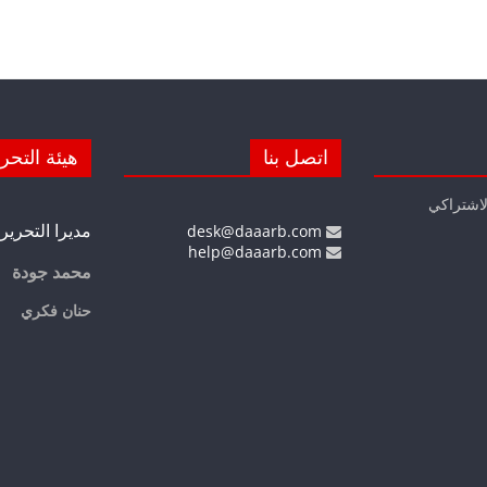
اتصل بنا
هيئة التحر
لاشتراكي
مديرا التحرير
desk@daaarb.com
help@daaarb.com
محمد جودة
حنان فكري