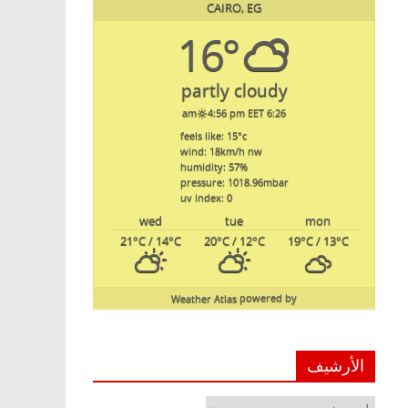
CAIRO, EG
16°
partly cloudy
4:56 pm EET
6:26 am
feels like: 15
°c
wind: 18
km/h
nw
humidity: 57
%
pressure: 1018.96
mbar
uv index: 0
wed
tue
mon
21
°C
/ 14
°C
20
°C
/ 12
°C
19
°C
/ 13
°C
Weather Atlas
powered by
الأرشيف
الأرشيف