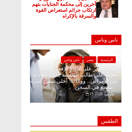
ناس وناس
 وناس
الرئيسية
مصر
ناس وناس
ار وبلكونة بلا زينة
مقعد شاغر على مائدة الإفطار.. عمر
ق فاروق خبير
محمد علي طالب الهندسة يشكو معاناته
حلم الحرية ولمة
من الأمراض.. ووالدته: أحلى سنين عمر
بتضيع في السجن
15 مارس، 2026
الطقس