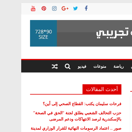
رياضة
منوعات
فيديو
أحدث المقالات
فرحات سليمان يكتب: القطاع الصحي إلى أين؟
حزب التحالف الشعبي يطلق لجنة “الحق في الصحة”
بالإسكندرية لرصد الانتهاكات ودعم المرضى
صور .. اعتماد الرسومات النهائية للقرار الوزاري لمدينة