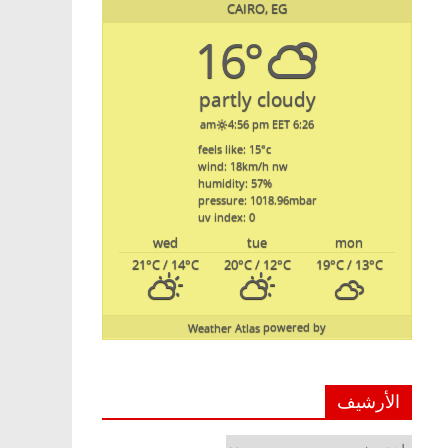
CAIRO, EG
16°
partly cloudy
4:56 pm EET
6:26 am
feels like: 15
°c
wind: 18
km/h
nw
humidity: 57
%
pressure: 1018.96
mbar
uv index: 0
wed
tue
mon
21
°C
/ 14
°C
20
°C
/ 12
°C
19
°C
/ 13
°C
Weather Atlas
powered by
الأرشيف
الأرشيف