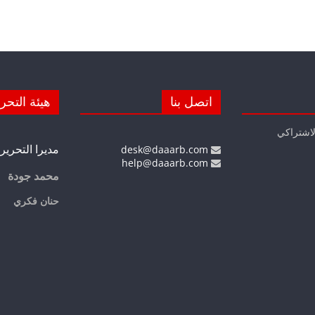
اتصل بنا
هيئة التحر
لاشتراكي
مديرا التحرير
desk@daaarb.com
help@daaarb.com
محمد جودة
حنان فكري