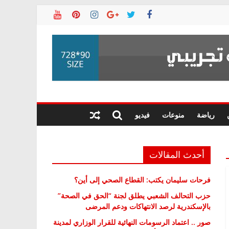
رياضة
منوعات
فيديو
أحدث المقالات
فرحات سليمان يكتب: القطاع الصحي إلى أين؟
حزب التحالف الشعبي يطلق لجنة “الحق في الصحة”
بالإسكندرية لرصد الانتهاكات ودعم المرضى
صور .. اعتماد الرسومات النهائية للقرار الوزاري لمدينة