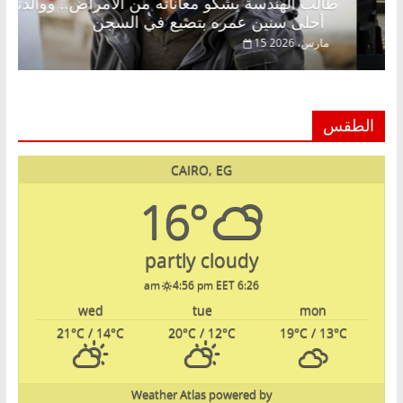
لق فاروق خبير اقتصادي في انتظار حلم
طالب الهندسة
أحلى سنين عمره بتضيع في السجن
15 مارس، 2026
الطقس
CAIRO, EG
16°
partly cloudy
4:56 pm EET
6:26 am
wed
tue
mon
21
°C
/ 14
°C
20
°C
/ 12
°C
19
°C
/ 13
°C
Weather Atlas
powered by