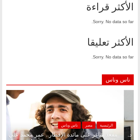
الأكثر قراءة
Sorry. No data so far.
الأكثر تعليقا
Sorry. No data so far.
ناس وناس
مصر
ناس وناس
الرئيسية
مص
ر على الإفطار وبلكونة بلا زينة رمضان.. د.
مقعد شاغر عل