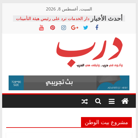
Skip
السبت, أغسطس 8, 2026
to
دار الخدمات ترد على رئيس هيئة التأمينات
content
بعد مؤتمره الصحفي: إنكار الأزمة لا ينهي
معاناة أصحاب المعاشات.. ونطالب بكشف
الشركة المنفذة
فرحات سليمان يكتب: القطاع الصحي إلى
أين؟
حزب التحالف الشعبي يطلق لجنة “الحق
درب
في الصحة” بالإسكندرية لرصد الانتهاكات
ودعم المرضى
صور .. اعتماد الرسومات النهائية للقرار
وأتوه
الوزاري لمدينة الصحفيين.. وانتهاء أعمال
في
إنشاء المبنى الإداري
درب..
المجلس القومي لحقوق الإنسان يعلن
وتبقى
متابعة قضية الدكتور محمد زهران.. ويؤكد:
هي
قرينة البراءة وضمانات المحاكمة العادلة
حق أصيل
الدرب
مشروع بيت الوطن