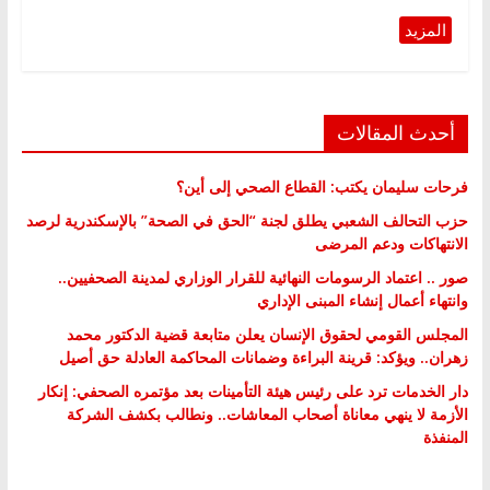
أحدث المقالات
فرحات سليمان يكتب: القطاع الصحي إلى أين؟
حزب التحالف الشعبي يطلق لجنة “الحق في الصحة” بالإسكندرية لرصد
الانتهاكات ودعم المرضى
صور .. اعتماد الرسومات النهائية للقرار الوزاري لمدينة الصحفيين..
وانتهاء أعمال إنشاء المبنى الإداري
المجلس القومي لحقوق الإنسان يعلن متابعة قضية الدكتور محمد
زهران.. ويؤكد: قرينة البراءة وضمانات المحاكمة العادلة حق أصيل
دار الخدمات ترد على رئيس هيئة التأمينات بعد مؤتمره الصحفي: إنكار
الأزمة لا ينهي معاناة أصحاب المعاشات.. ونطالب بكشف الشركة
المنفذة