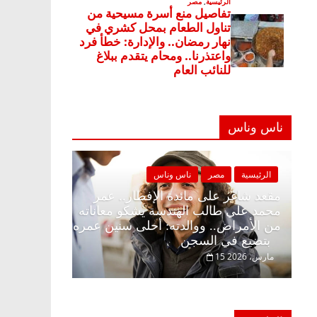
ناس وناس
ناس
الرئيسية
مصر
ناس وناس
 وبلكونة بلا زينة
مقعد شاغر على مائدة الإفطار.. عمر
فاروق خبير
محمد علي طالب الهندسة يشكو معاناته
م الحرية ولمة
من الأمراض.. ووالدته: أحلى سنين عمره
بتضيع في السجن
15 مارس، 2026