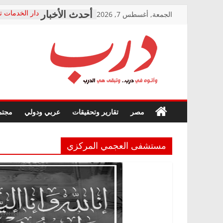
Skip
الجمعة, أغسطس 7, 2026
دار الخدمات ت
to
بعد مؤتمره الص
معاناة أصحاب
content
الشركة المنفذ
فرحات سليمان
درب
أين؟
حزب التحالف 
في الصحة” بال
وأتوه
ودعم المرضى
صور .. اعتماد 
في
مصر
تقارير وتحقيقات
عربي ودولي
مجتم
الوزاري لمدينة
درب..
إنشاء المبنى ا
وتبقى
المجلس القوم
هي
متابعة قضية ا
مستشفى العجمي المركزي
الدرب
قرينة البراءة 
حق أصيل