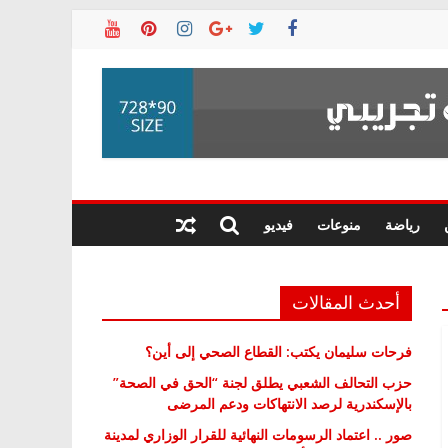
رياضة
منوعات
فيديو
أحدث المقالات
فرحات سليمان يكتب: القطاع الصحي إلى أين؟
حزب التحالف الشعبي يطلق لجنة “الحق في الصحة”
بالإسكندرية لرصد الانتهاكات ودعم المرضى
صور .. اعتماد الرسومات النهائية للقرار الوزاري لمدينة