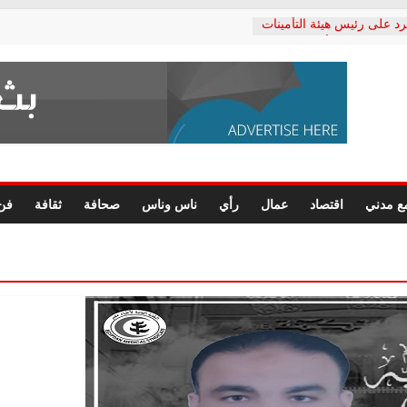
رد على رئيس هيئة التأمينات
حفي: إنكار الأزمة لا ينهي
 المعاشات.. ونطالب بكشف
ة
 يكتب: القطاع الصحي إلى
الشعبي يطلق لجنة “الحق
إسكندرية لرصد الانتهاكات
الرسومات النهائية للقرار
ع مدني
اقتصاد
عمال
رأي
ناس وناس
صحافة
ثقافة
فن
 الصحفيين.. وانتهاء أعمال
لإداري
ي لحقوق الإنسان يعلن
لدكتور محمد زهران.. ويؤكد:
وضمانات المحاكمة العادلة