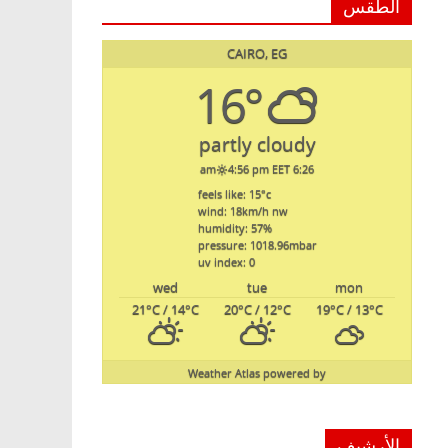
الطقس
CAIRO, EG
16°
partly cloudy
4:56 pm EET
6:26 am
feels like: 15
°c
wind: 18
km/h
nw
humidity: 57
%
pressure: 1018.96
mbar
uv index: 0
wed
tue
mon
21
°C
/ 14
°C
20
°C
/ 12
°C
19
°C
/ 13
°C
Weather Atlas
powered by
الأرشيف