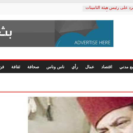
رد على رئيس هيئة التأمينات
حفي: إنكار الأزمة لا ينهي
 المعاشات.. ونطالب بكشف
ة
 يكتب: القطاع الصحي إلى
الشعبي يطلق لجنة “الحق
إسكندرية لرصد الانتهاكات
الرسومات النهائية للقرار
ع مدني
اقتصاد
عمال
رأي
ناس وناس
صحافة
ثقافة
فن
 الصحفيين.. وانتهاء أعمال
لإداري
ي لحقوق الإنسان يعلن
لدكتور محمد زهران.. ويؤكد:
وضمانات المحاكمة العادلة