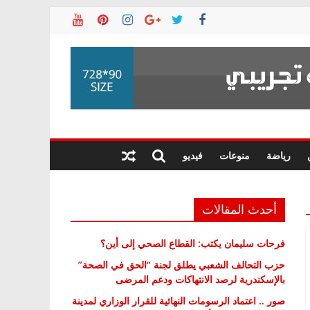
رياضة
منوعات
فيديو
أحدث المقالات
فرحات سليمان يكتب: القطاع الصحي إلى أين؟
حزب التحالف الشعبي يطلق لجنة “الحق في الصحة”
بالإسكندرية لرصد الانتهاكات ودعم المرضى
صور .. اعتماد الرسومات النهائية للقرار الوزاري لمدينة