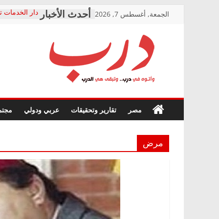
Skip
الجمعة, أغسطس 7, 2026
دار الخدمات ت
to
بعد مؤتمره الص
معاناة أصحاب
content
الشركة المنفذ
فرحات سليمان
درب
أين؟
حزب التحالف 
في الصحة” بال
وأتوه
ودعم المرضى
صور .. اعتماد 
في
مصر
تقارير وتحقيقات
عربي ودولي
مجتم
الوزاري لمدينة
درب..
إنشاء المبنى ا
وتبقى
المجلس القوم
هي
متابعة قضية ا
مرض
الدرب
قرينة البراءة 
حق أصيل