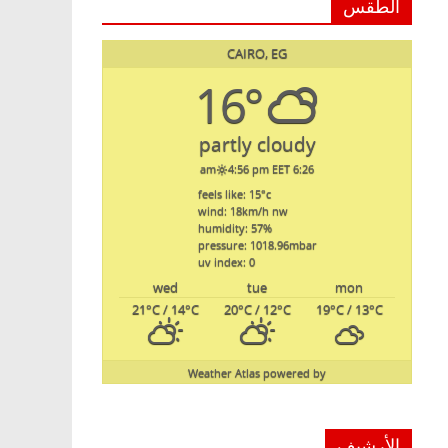
الطقس
CAIRO, EG
16°
partly cloudy
4:56 pm EET
6:26 am
feels like: 15
°c
wind: 18
km/h
nw
humidity: 57
%
pressure: 1018.96
mbar
uv index: 0
wed
tue
mon
21
°C
/ 14
°C
20
°C
/ 12
°C
19
°C
/ 13
°C
Weather Atlas
powered by
الأرشيف