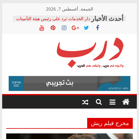
Skip
الجمعة, أغسطس 7, 2026
to
دار الخدمات ترد على رئيس هيئة التأمينات
content
بعد مؤتمره الصحفي: إنكار الأزمة لا ينهي
معاناة أصحاب المعاشات.. ونطالب بكشف
الشركة المنفذة
فرحات سليمان يكتب: القطاع الصحي إلى
أين؟
حزب التحالف الشعبي يطلق لجنة “الحق
درب
في الصحة” بالإسكندرية لرصد الانتهاكات
ودعم المرضى
صور .. اعتماد الرسومات النهائية للقرار
وأتوه
الوزاري لمدينة الصحفيين.. وانتهاء أعمال
في
إنشاء المبنى الإداري
درب..
المجلس القومي لحقوق الإنسان يعلن
وتبقى
متابعة قضية الدكتور محمد زهران.. ويؤكد:
هي
قرينة البراءة وضمانات المحاكمة العادلة
حق أصيل
الدرب
مخرج فيلم ريش