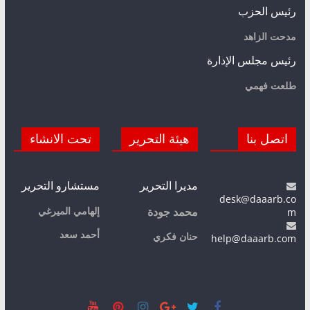
رئيس الحزب
مدحت الزاهد
رئيس مجلس الإدارة
طلعت فهمي
اتصل بنا
هيئة التحرير
تحت الانشاء
مديرا التحرير
مستشارو التحرير
desk@daaarb.co
m
إلهامي الميرغي
محمد جودة
أحمد سعد
حنان فكري
help@daaarb.com