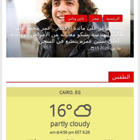
الرئيسية
مصر
ناس وناس
لكونة بلا زينة رمضان.. د.
مقعد شاغر على مائدة الإفطار
قتصادي في انتظار حلم
طالب الهندسة يشكو معاناته من
أحلى سنين عمره بتضيع في السجن
15 مارس، 2026
الطقس
CAIRO, EG
16°
partly cloudy
4:56 pm EET
6:26 am