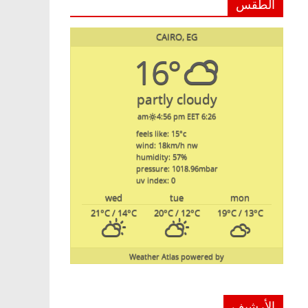
الطقس
CAIRO, EG
16°
partly cloudy
4:56 pm EET
6:26 am
feels like: 15
°c
wind: 18
km/h
nw
humidity: 57
%
pressure: 1018.96
mbar
uv index: 0
wed
tue
mon
21
°C
/ 14
°C
20
°C
/ 12
°C
19
°C
/ 13
°C
Weather Atlas
powered by
الأرشيف