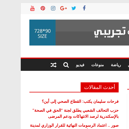
رياضة
منوعات
فيديو
أحدث المقالات
فرحات سليمان يكتب: القطاع الصحي إلى أين؟
حزب التحالف الشعبي يطلق لجنة “الحق في الصحة”
بالإسكندرية لرصد الانتهاكات ودعم المرضى
صور .. اعتماد الرسومات النهائية للقرار الوزاري لمدينة