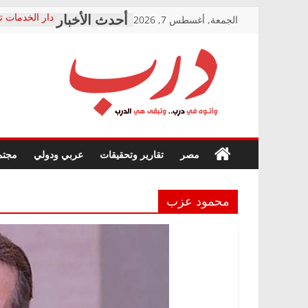
Skip
الجمعة, أغسطس 7, 2026
دار الخدمات ت
to
بعد مؤتمره الص
معاناة أصحاب
content
الشركة المنفذ
فرحات سليمان
درب
أين؟
حزب التحالف 
في الصحة” بال
وأتوه
ودعم المرضى
صور .. اعتماد 
في
مصر
تقارير وتحقيقات
عربي ودولي
مجتم
الوزاري لمدينة
درب..
إنشاء المبنى ا
وتبقى
المجلس القوم
هي
متابعة قضية ا
محمود عزب
الدرب
قرينة البراءة 
حق أصيل