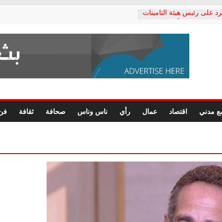
رد على رئيس هيئة التأمينات
حفي: إنكار الأزمة لا ينهي
 المعاشات.. ونطالب بكشف
ة
 يكتب: القطاع الصحي إلى
الشعبي يطلق لجنة “الحق
إسكندرية لرصد الانتهاكات
الرسومات النهائية للقرار
ع مدني
اقتصاد
عمال
رأي
ناس وناس
صحافة
ثقافة
فن
 الصحفيين.. وانتهاء أعمال
لإداري
ي لحقوق الإنسان يعلن
لدكتور محمد زهران.. ويؤكد:
وضمانات المحاكمة العادلة