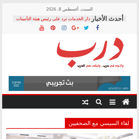
Skip
السبت, أغسطس 8, 2026
to
دار الخدمات ترد على رئيس هيئة التأمينات
content
بعد مؤتمره الصحفي: إنكار الأزمة لا ينهي
معاناة أصحاب المعاشات.. ونطالب بكشف
الشركة المنفذة
فرحات سليمان يكتب: القطاع الصحي إلى
أين؟
حزب التحالف الشعبي يطلق لجنة “الحق
درب
في الصحة” بالإسكندرية لرصد الانتهاكات
ودعم المرضى
صور .. اعتماد الرسومات النهائية للقرار
وأتوه
الوزاري لمدينة الصحفيين.. وانتهاء أعمال
في
إنشاء المبنى الإداري
درب..
المجلس القومي لحقوق الإنسان يعلن
وتبقى
متابعة قضية الدكتور محمد زهران.. ويؤكد:
هي
قرينة البراءة وضمانات المحاكمة العادلة
حق أصيل
الدرب
لقاء السيسي مع الصحفيين