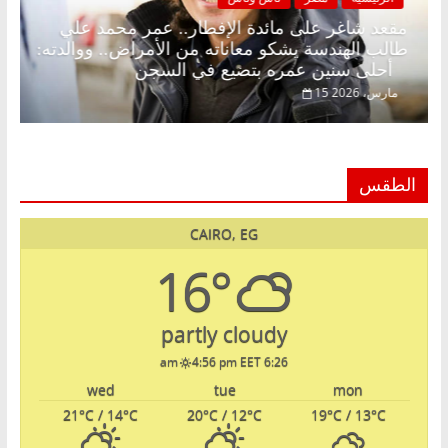
رمضان.. د.
مقعد شاغر على مائدة الإفطار.. عمر محمد عل
ر حلم
طالب الهندسة يشكو معاناته من الأمراض.. ووال
أحلى سنين عمره بتضيع في السجن
15 مارس، 2026
الطقس
CAIRO, EG
16°
partly cloudy
4:56 pm EET
6:26 am
wed
tue
mon
21
°C
/ 14
°C
20
°C
/ 12
°C
19
°C
/ 13
°C